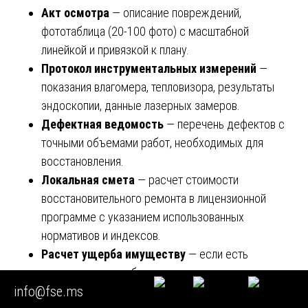
Акт осмотра
— описание повреждений,
фототаблица (20-100 фото) с масштабной
линейкой и привязкой к плану.
Протокол инструментальных измерений
—
показания влагомера, тепловизора, результаты
эндоскопии, данные лазерных замеров.
Дефектная ведомость
— перечень дефектов с
точными объемами работ, необходимых для
восстановления.
Локальная смета
— расчет стоимости
восстановительного ремонта в лицензионной
программе с указанием использованных
нормативов и индексов.
Расчет ущерба имуществу
— если есть
поврежденная мебель или техника, с указанием
info@fse.ms
процента износа и обоснованием стоимости.