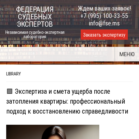
Skip
Ждем ваших заявок!
ФЕДЕРАЦИЯ
to
+7 (995) 100-33-55
СУДЕБНЫХ
content
info@fse.ms
ЭКСПЕРТОВ
Независимая судебно-экспертная
Заказать экспертизу
лаборатория
МЕНЮ
LIBRARY
🟩 Экспертиза и смета ущерба после
затопления квартиры: профессиональный
подход к восстановлению справедливости