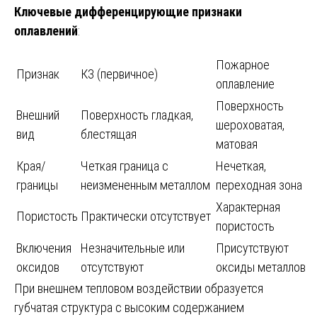
Ключевые дифференцирующие признаки
оплавлений
:
Пожарное
Признак
КЗ (первичное)
оплавление
Поверхность
Внешний
Поверхность гладкая,
шероховатая,
вид
блестящая
матовая
Края/
Четкая граница с
Нечеткая,
границы
неизмененным металлом
переходная зона
Характерная
Пористость
Практически отсутствует
пористость
Включения
Незначительные или
Присутствуют
оксидов
отсутствуют
оксиды металлов
При внешнем тепловом воздействии образуется
губчатая структура с высоким содержанием