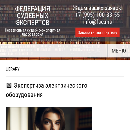
Skip
Ждем ваших заявок!
ФЕДЕРАЦИЯ
to
+7 (995) 100-33-55
СУДЕБНЫХ
content
info@fse.ms
ЭКСПЕРТОВ
Независимая судебно-экспертная
Заказать экспертизу
лаборатория
МЕНЮ
LIBRARY
🟩 Экспертиза электрического
оборудования