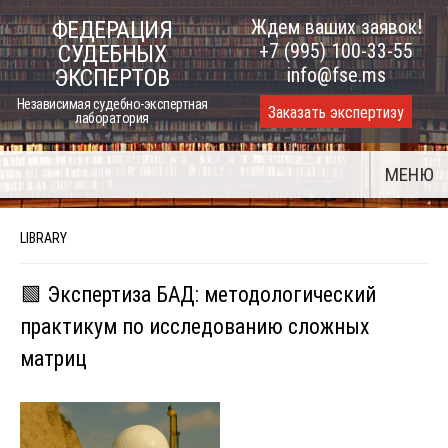
Skip
Ждем ваших заявок!
ФЕДЕРАЦИЯ
to
+7 (995) 100-33-55
СУДЕБНЫХ
content
info@fse.ms
ЭКСПЕРТОВ
Независимая судебно-экспертная
Заказать экспертизу
лаборатория
МЕНЮ
LIBRARY
🟩 Экспертиза БАД: методологический
практикум по исследованию сложных
матриц