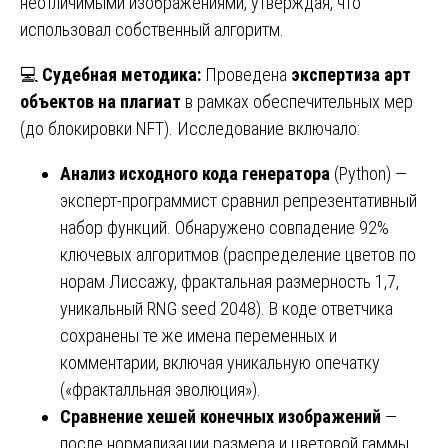
неотличимыми изображениями, утверждая, что
использовал собственный алгоритм.
💻
Судебная методика:
Проведена
экспертиза арт
объектов на плагиат
в рамках обеспечительных мер
(до блокировки NFT). Исследование включало:
Анализ исходного кода генератора
(Python) —
эксперт-программист сравнил репрезентативный
набор функций. Обнаружено совпадение 92%
ключевых алгоритмов (распределение цветов по
норам Лиссажу, фрактальная размерность 1,7,
уникальный RNG seed 2048). В коде ответчика
сохранены те же имена переменных и
комментарии, включая уникальную опечатку
(«фракталльная эволюция»).
Сравнение хешей конечных изображений
—
после нормализации размера и цветовой гаммы