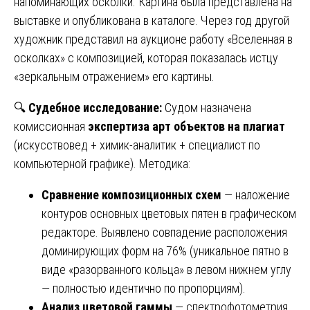
напоминающих осколки. Картина была представлена на
выставке и опубликована в каталоге. Через год другой
художник представил на аукционе работу «Вселенная в
осколках» с композицией, которая показалась истцу
«зеркальным отражением» его картины.
🔍
Судебное исследование:
Судом назначена
комиссионная
экспертиза арт объектов на плагиат
(искусствовед + химик-аналитик + специалист по
компьютерной графике). Методика:
Сравнение композиционных схем
— наложение
контуров основных цветовых пятен в графическом
редакторе. Выявлено совпадение расположения
доминирующих форм на 76% (уникальное пятно в
виде «разорванного кольца» в левом нижнем углу
— полностью идентично по пропорциям).
Анализ цветовой гаммы
— спектрофотометрия