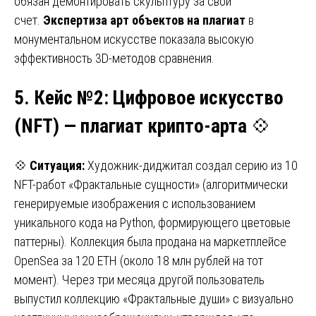
обязан демонтировать скульптуру за свой
счет.
Экспертиза арт объектов на плагиат
в
монументальном искусстве показала высокую
эффективность 3D-методов сравнения.
5. Кейс №2
:
Цифровое искусство
(
NFT
)
— плагиат крипто-арта
💠
💠
Ситуация:
Художник-диджитал создал серию из 10
NFT-работ «Фрактальные сущности» (алгоритмически
генерируемые изображения с использованием
уникального кода на Python, формирующего цветовые
паттерны). Коллекция была продана на маркетплейсе
OpenSea за 120 ETH (около 18 млн рублей на тот
момент). Через три месяца другой пользователь
выпустил коллекцию «Фрактальные души» с визуально