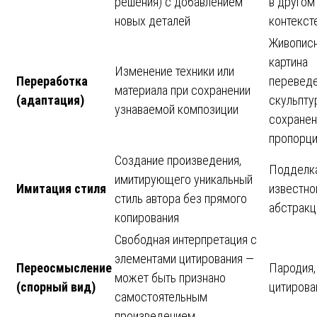
решения) с добавлением
в другом
новых деталей
контекст
Живопис
картина
Изменение техники или
Переработка
переведе
материала при сохранении
(адаптация)
скульпту
узнаваемой композиции
сохране
пропорц
Создание произведения,
Подделк
имитирующего уникальный
Имитация стиля
известно
стиль автора без прямого
абстракц
копирования
Свободная интерпретация с
элементами цитирования —
Переосмысление
Пародия,
может быть признано
(спорный вид)
цитирова
самостоятельным
произведением