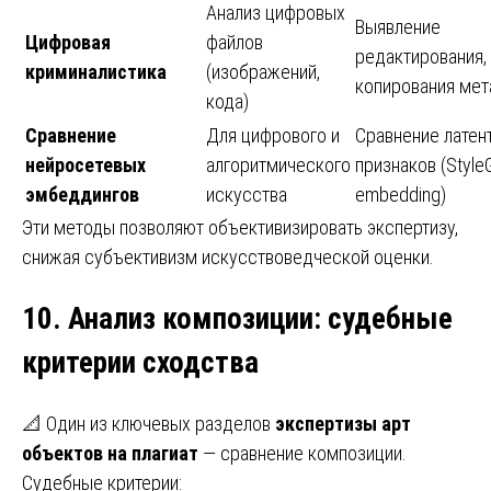
Анализ цифровых
Выявление
Цифровая
файлов
редактирования,
криминалистика
(изображений,
копирования ме
кода)
Сравнение
Для цифрового и
Сравнение латен
нейросетевых
алгоритмического
признаков (Style
эмбеддингов
искусства
embedding)
Эти методы позволяют объективизировать экспертизу,
снижая субъективизм искусствоведческой оценки.
10. Анализ композиции
:
судебные
критерии сходства
📐 Один из ключевых разделов
экспертизы арт
объектов на плагиат
— сравнение композиции.
Судебные критерии: