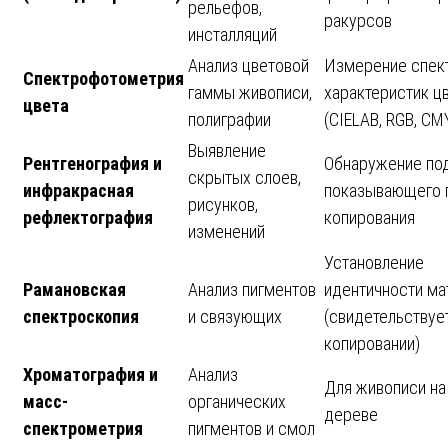
рельефов,
ракурсов
инсталляций
Анализ цветовой
Измерение спек
Спектрофотометрия
гаммы живописи,
характеристик ц
цвета
полиграфии
(CIELAB, RGB, CM
Выявление
Рентгенография и
Обнаружение по
скрытых слоев,
инфракрасная
показывающего 
рисунков,
рефлектография
копирования
изменений
Установление
Рамановская
Анализ пигментов
идентичности ма
спектроскопия
и связующих
(свидетельствуе
копировании)
Хроматография и
Анализ
Для живописи на 
масс-
органических
дереве
спектрометрия
пигментов и смол