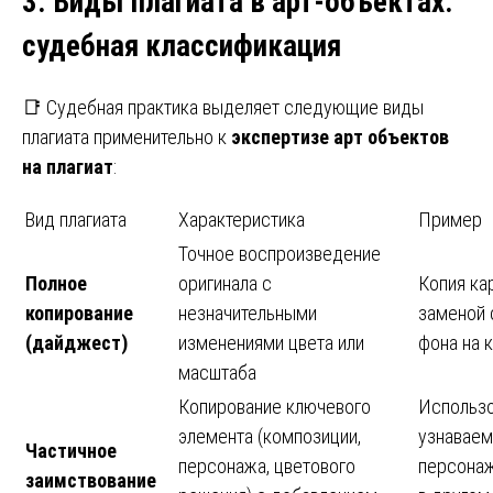
3. Виды плагиата в арт-объектах
:
судебная классификация
📑 Судебная практика выделяет следующие виды
плагиата применительно к
экспертизе арт объектов
на плагиат
:
Вид плагиата
Характеристика
Пример
Точное воспроизведение
Полное
оригинала с
Копия ка
копирование
незначительными
заменой 
(дайджест)
изменениями цвета или
фона на 
масштаба
Копирование ключевого
Использ
элемента (композиции,
узнаваем
Частичное
персонажа, цветового
персонаж
заимствование