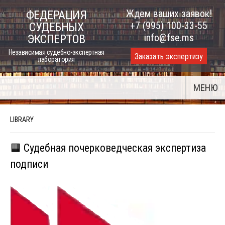
Skip
Ждем ваших заявок!
ФЕДЕРАЦИЯ
to
+7 (995) 100-33-55
СУДЕБНЫХ
content
info@fse.ms
ЭКСПЕРТОВ
Независимая судебно-экспертная
Заказать экспертизу
лаборатория
МЕНЮ
LIBRARY
🟧 Судебная почерковедческая экспертиза
подписи