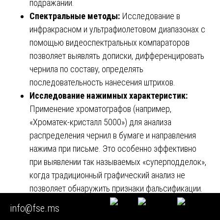
подражании.
Спектральные методы:
Исследование в
инфракрасном и ультрафиолетовом диапазонах с
помощью видеоспектральных компараторов
позволяет выявлять дописки, дифференцировать
чернила по составу, определять
последовательность нанесения штрихов.
Исследование нажимных характеристик:
Применение хроматографов (например,
«Хроматек-кристалл 5000») для анализа
распределения чернил в бумаге и направления
нажима при письме. Это особенно эффективно
при выявлении так называемых «суперподделок»,
когда традиционный графический анализ не
позволяет обнаружить признаки фальсификации.
info@fse.ms
6.3. Цифровые и математические методы