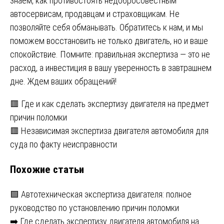
знаем, как противостоять недобросовестным
автосервисам, продавцам и страховщикам. Не
позволяйте себя обманывать. Обратитесь к нам, и мы
поможем восстановить не только двигатель, но и ваше
спокойствие. Помните: правильная экспертиза — это не
расход, а инвестиция в вашу уверенность в завтрашнем
дне. Ждем ваших обращений!
Навигация
🟥 Где и как сделать экспертизу двигателя на предмет
причин поломки
по
🟥 Независимая экспертиза двигателя автомобиля для
записям
суда по факту неисправности
Похожие статьи
🟩 Автотехническая экспертиза двигателя: полное
руководство по установлению причин поломки
➡️ Где сделать экспертизу двигателя автомобиля на