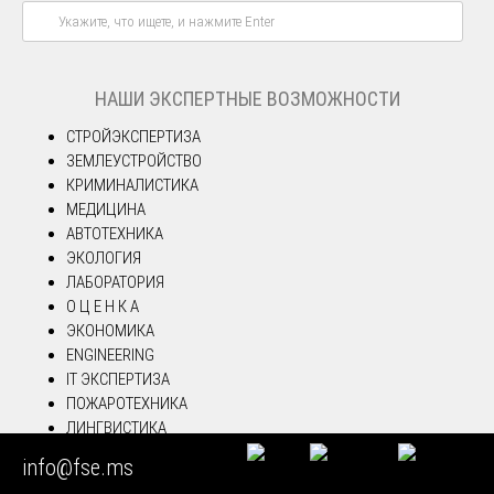
НАШИ ЭКСПЕРТНЫЕ ВОЗМОЖНОСТИ
СТРОЙЭКСПЕРТИЗА
ЗЕМЛЕУСТРОЙСТВО
КРИМИНАЛИСТИКА
МЕДИЦИНА
АВТОТЕХНИКА
ЭКОЛОГИЯ
ЛАБОРАТОРИЯ
О Ц Е Н К А
ЭКОНОМИКА
ENGINEERING
IT ЭКСПЕРТИЗА
ПОЖАРОТЕХНИКА
ЛИНГВИСТИКА
ИСКУССТВО
info@fse.ms
INTELLECT