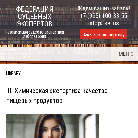
Skip
Ждем ваших заявок!
ФЕДЕРАЦИЯ
to
+7 (995) 100-33-55
СУДЕБНЫХ
content
info@fse.ms
ЭКСПЕРТОВ
Независимая судебно-экспертная
Заказать экспертизу
лаборатория
МЕНЮ
LIBRARY
🟥 Химическая экспертиза качества
пищевых продуктов