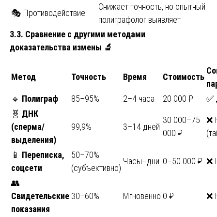
Снижает точность, но опытный
🎭 Противодействие
полиграфолог выявляет
3.3. Сравнение с другими методами
доказательства измены
🔬
Со
Метод
Точность
Время
Стоимость
па
🔹
Полиграф
85–95%
2–4 часа
20 000 ₽
✅ 
🧬
ДНК
30 000–75
❌ 
(сперма/
99,9%
3–14 дней
000 ₽
(та
выделения)
📱
Переписка,
50–70%
Часы–дни
0–50 000 ₽
❌ 
соцсети
(субъективно)
👥
Свидетельские
30–60%
Мгновенно
0 ₽
❌ 
показания