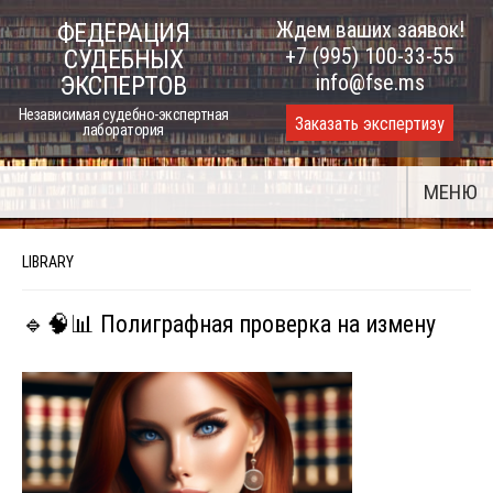
Skip
Ждем ваших заявок!
ФЕДЕРАЦИЯ
to
+7 (995) 100-33-55
СУДЕБНЫХ
content
info@fse.ms
ЭКСПЕРТОВ
Независимая судебно-экспертная
Заказать экспертизу
лаборатория
МЕНЮ
LIBRARY
🔹🧠📊 Полиграфная проверка на измену