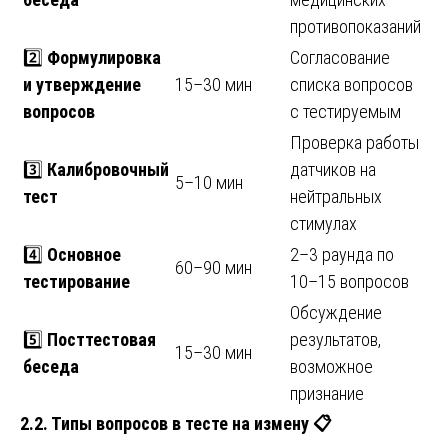
противопоказаний
2️⃣
Формулировка
Согласование
и утверждение
15–30 мин
списка вопросов
вопросов
с тестируемым
Проверка работы
3️⃣
Калибровочный
датчиков на
5–10 мин
тест
нейтральных
стимулах
4️⃣
Основное
2–3 раунда по
60–90 мин
тестирование
10–15 вопросов
Обсуждение
5️⃣
Посттестовая
результатов,
15–30 мин
беседа
возможное
признание
2.2. Типы вопросов в тесте на измену
📋