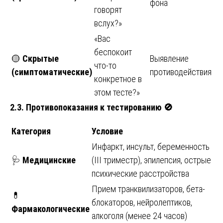
фона
говорят
вслух?»
«Вас
беспокоит
🟡
Скрытые
Выявление
что-то
(симптоматические)
противодействия
конкретное в
этом тесте?»
2.3. Противопоказания к тестированию
🚫
Категория
Условие
Инфаркт, инсульт, беременность
🩺
Медицинские
(III триместр), эпилепсия, острые
психические расстройства
Прием транквилизаторов, бета-
💊
блокаторов, нейролептиков,
Фармакологические
алкоголя (менее 24 часов)