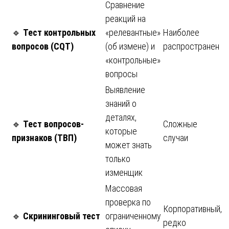
Сравнение
реакций на
🔹
Тест контрольных
«релевантные»
Наиболее
вопросов (CQT)
(об измене) и
распространен
«контрольные»
вопросы
Выявление
знаний о
деталях,
🔹
Тест вопросов-
Сложные
которые
признаков (ТВП)
случаи
может знать
только
изменщик
Массовая
проверка по
Корпоративный,
🔹
Скрининговый тест
ограниченному
редко