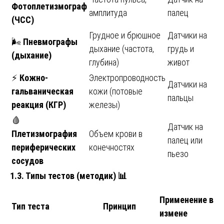
Фотоплетизмограф
амплитуда
палец
(ЧСС)
Грудное и брюшное
Датчики на
🌬️
Пневмографы
дыхание (частота,
грудь и
(дыхание)
глубина)
живот
⚡
Кожно-
Электропроводность
Датчики на
гальваническая
кожи (потовые
пальцы
реакция (КГР)
железы)
🩸
Датчик на
Плетизмография
Объем крови в
палец или
периферических
конечностях
пьезо
сосудов
1.3. Типы тестов (методик)
📊
Применение в
Тип теста
Принцип
измене