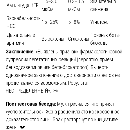
1.5–3.0
0.3–0.5
Значительно
Амплитуда КГР
мкСм
мкСм
снижена
Вариабельность
15–25%
5–8%
Угнетена
ЧСС
Дыхательные
Признак бета-
Выражены
Сглажены
аритмии
блокады
Заключение:
«Выявлены признаки фармакологической
супрессии вегетативных реакций (вероятно, прием
бензодиазепинов или бета-блокаторов). Вынести
однозначное заключение о достоверности ответов не
представляется возможным. Результат —
НЕОПРЕДЕЛЕННЫЙ». 📜
Посттестовая беседа:
Муж признался, что принял
«успокоительное». Жена расценила это как косвенное
доказательство вины. Брак расторгнут по инициативе
жены. 💔