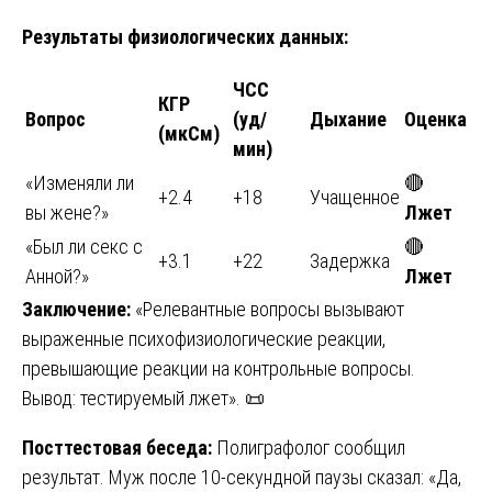
Результаты физиологических данных:
ЧСС
КГР
Вопрос
(уд/
Дыхание
Оценка
(мкСм)
мин)
«Изменяли ли
🔴
+2.4
+18
Учащенное
вы жене?»
Лжет
«Был ли секс с
🔴
+3.1
+22
Задержка
Анной?»
Лжет
Заключение:
«Релевантные вопросы вызывают
выраженные психофизиологические реакции,
превышающие реакции на контрольные вопросы.
Вывод: тестируемый лжет». 📜
Посттестовая беседа:
Полиграфолог сообщил
результат. Муж после 10-секундной паузы сказал: «Да,