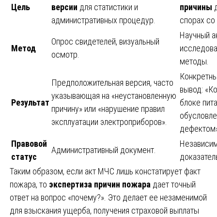
Цель
версии
для статистики и
причины
д
административных процедур.
спорах со
Научный а
Опрос свидетелей, визуальный
Метод
исследова
осмотр.
методы.
Конкретны
Предположительная версия, часто
вывод: «К
указывающая на «неустановленную
Результат
блоке пита
причину» или «нарушение правил
обусловле
эксплуатации электроприборов».
дефектом»
Правовой
Независи
Административный документ.
статус
доказател
Таким образом, если акт МЧС лишь констатирует факт
пожара, то
экспертиза причин пожара
дает точный
ответ на вопрос «почему?». Это делает ее незаменимой
для взыскания ущерба, получения страховой выплаты