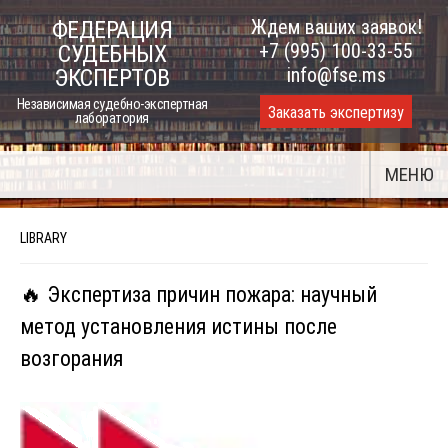
Skip
Ждем ваших заявок!
ФЕДЕРАЦИЯ
to
+7 (995) 100-33-55
СУДЕБНЫХ
content
info@fse.ms
ЭКСПЕРТОВ
Независимая судебно-экспертная
Заказать экспертизу
лаборатория
МЕНЮ
LIBRARY
🔥 Экспертиза причин пожара: научный
метод установления истины после
возгорания