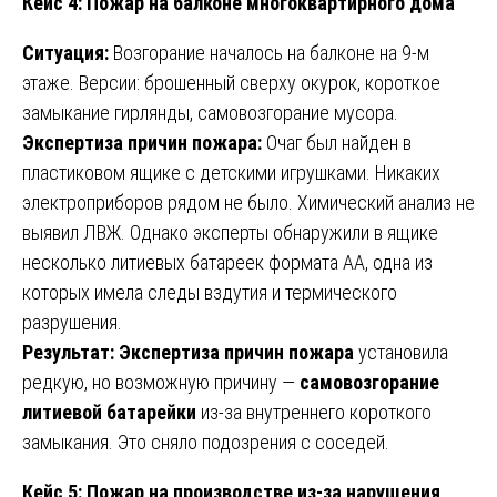
Кейс 4: Пожар на балконе многоквартирного дома
Ситуация:
Возгорание началось на балконе на 9-м
этаже. Версии: брошенный сверху окурок, короткое
замыкание гирлянды, самовозгорание мусора.
Экспертиза причин пожара:
Очаг был найден в
пластиковом ящике с детскими игрушками. Никаких
электроприборов рядом не было. Химический анализ не
выявил ЛВЖ. Однако эксперты обнаружили в ящике
несколько литиевых батареек формата АА, одна из
которых имела следы вздутия и термического
разрушения.
Результат:
Экспертиза причин пожара
установила
редкую, но возможную причину —
самовозгорание
литиевой батарейки
из-за внутреннего короткого
замыкания. Это сняло подозрения с соседей.
Кейс 5: Пожар на производстве из-за нарушения