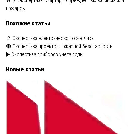
записям
🔥💧 Экспертизы квартир, поврежденных заливом или
пожаром
Похожие статьи
🚩 Экспертиза электрического счетчика
🔴 Экспертиза проектов пожарной безопасности
▶️ Экспертиза приборов учета воды
Новые статьи