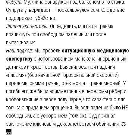
Фабула:
Мужчина обнаружен под балконом 5-го этажа.
Супруга утверждает — поскользнулся сам. Следствие
подозревает убийство.
Задача экспертизы:
Определить, могла ли травма
возникнуть при свободном падении или после
выталкивания.
Наш подход:
Мы провели
ситуационную медицинскую
экспертизу
с использованием манекена, инерционных
датчиков и краш-тестов. Выяснилось: при падении
«плашмя» (без начальной горизонтальной скорости)
переломы симметричны, отёк мозга — равномерный. У
погибшего же были асимметричные переломы рёбер и
кровоизлияние в левое полушарие, что характерно для
толчка с приданием вращения. Вывод: падение было НЕ
свободным, а с ускорением (толчок). Суд признал
заключение ключевым доказательством обвинения. ⚖️
🌉