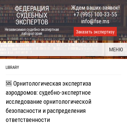
Skip
Ждем ваших заявок!
ФЕДЕРАЦИЯ
to
+7 (995) 100-33-55
СУДЕБНЫХ
content
info@fse.ms
ЭКСПЕРТОВ
Независимая судебно-экспертная
Заказать экспертизу
лаборатория
МЕНЮ
LIBRARY
🆘 Орнитологическая экспертиза
аэродромов: судебно-экспертное
исследование орнитологической
безопасности и распределения
ответственности