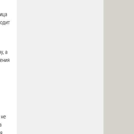
ица
ходит
у, а
нения
 не
а
я