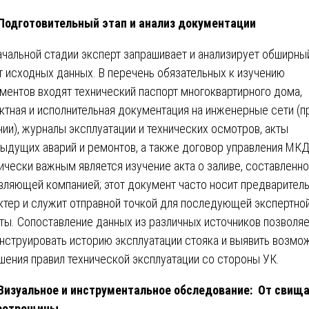
 Подготовительный этап и анализ документации
ачальной стадии эксперт запрашивает и анализирует обширны
т исходных данных. В перечень обязательных к изучению
ментов входят технический паспорт многоквартирного дома,
ктная и исполнительная документация на инженерные сети (п
чии), журналы эксплуатации и технических осмотров, акты
ыдущих аварий и ремонтов, а также договор управления МКД
ически важным является изучение акта о заливе, составленно
вляющей компанией; этот документ часто носит предварител
ктер и служит отправной точкой для последующей экспертно
ты. Сопоставление данных из различных источников позволя
нструировать историю эксплуатации стояка и выявить возмо
шения правил технической эксплуатации со стороны УК.
 Визуальное и инструментальное обследование: От свища
ротрещины