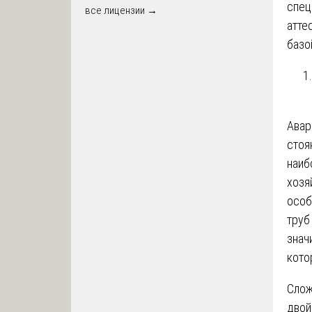
спец
все лицензии →
атте
базо
Авар
стоя
наиб
хозя
особ
труб
знач
кото
Слож
двой