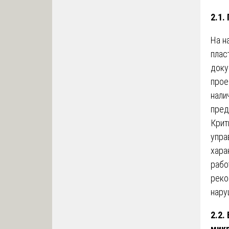
2.1.
На н
плас
доку
прое
нали
пред
Крит
упра
хара
рабо
реко
нару
2.2.
мик