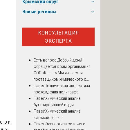
Крымский округ
Новые регионы
КОНСУЛЬТАЦИЯ
ЭКСПЕРТА
Есть вопрос!
Добрый день!
Обращается к вам организация
ООО «К..........».Мы являемся
поставщиком химического с...
Павел
Техническая экспертиза
прохождения полиграфа
Павел
Химический анализ
бутилированной воды
Павел
Химический анализ
китайского чая
ого и
Павел
Экспертиза сотового
рных