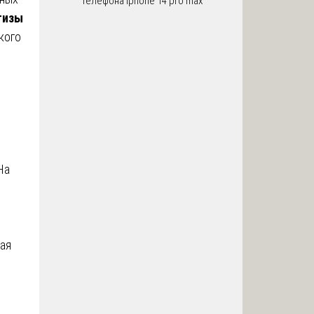
телефона iphone 14 pro max
тизы
кого
На
ая
е