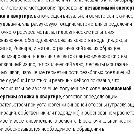
х. Изложена методология проведения
независимой экспер
ка в квартире
, включающая визуальный осмотр сантехничес
удования, ультразвуковую толщинометрию для определения
точного ресурса металла, гидравлические испытания,
овизионное обследование, анализ качества воды (индексы
елье, Ризнера) и металлографический анализ образцов.
нализирована типология дефектов сантехнических систем:
озионный износ, гидравлический удар, дефекты монтажа и
ных швов, нарушение герметичности резьбовых соединений. 
ве судебной практики и реальных кейсов показано, что
ессиональное заключение, полученное в ходе
независимой
ертизы стояка в квартире
, является определяющим
зательством при установлении виновной стороны (управляющ
низация, собственник или подрядчик) и обоснованном расчет
мости восстановительного ремонта. В заключительной части
ьи обосновывается необходимость обращения в