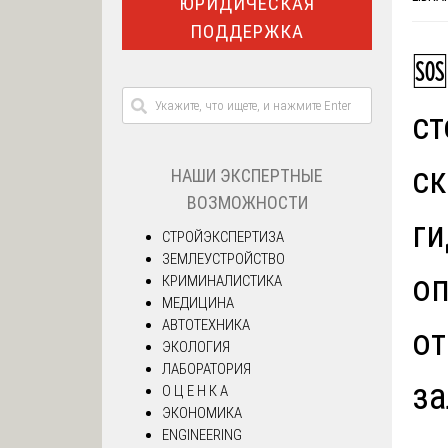
ЮРИДИЧЕСКАЯ
ПОДДЕРЖКА
🆘
ст
ск
НАШИ ЭКСПЕРТНЫЕ
ВОЗМОЖНОСТИ
ги
СТРОЙЭКСПЕРТИЗА
ЗЕМЛЕУСТРОЙСТВО
оп
КРИМИНАЛИСТИКА
МЕДИЦИНА
АВТОТЕХНИКА
от
ЭКОЛОГИЯ
ЛАБОРАТОРИЯ
за
О Ц Е Н К А
ЭКОНОМИКА
ENGINEERING