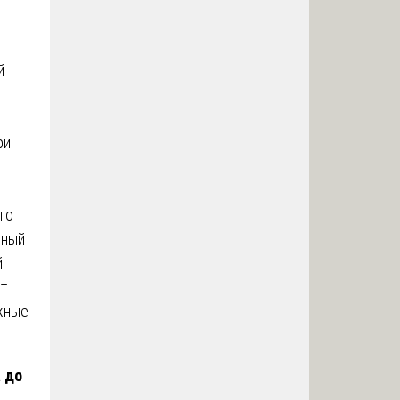
й
ри
.
го
ьный
й
ет
жные
 до