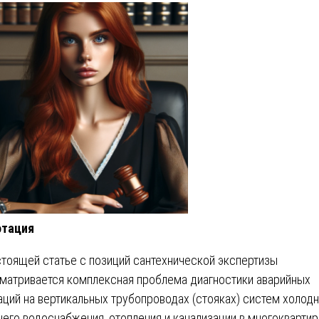
отация
стоящей статье с позиций сантехнической экспертизы
матривается комплексная проблема диагностики аварийных
аций на вертикальных трубопроводах (стояках) систем холодн
чего водоснабжения, отопления и канализации в многокварти