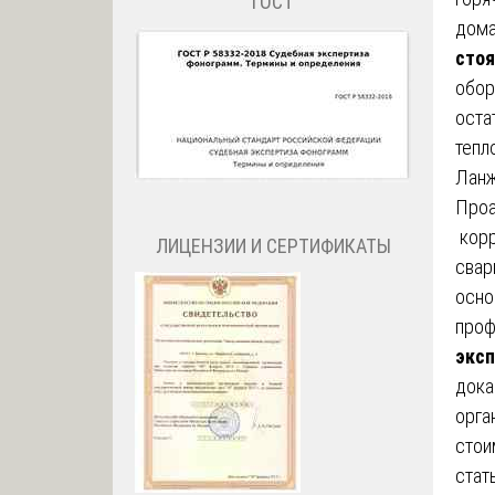
ГОСТ
дома
стоя
обор
оста
тепл
Ланж
Проа
корр
ЛИЦЕНЗИИ И СЕРТИФИКАТЫ
свар
осно
проф
эксп
дока
орга
стои
стат