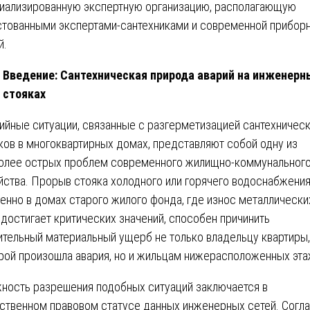
иализированную экспертную организацию, располагающую
стованными экспертами-сантехниками и современной прибор
й.
Введение: Сантехническая природа аварий на инженерн
стояках
ийные ситуации, связанные с разгерметизацией сантехничес
ков в многоквартирных домах, представляют собой одну из
олее острых проблем современного жилищно-коммунальног
йства. Прорыв стояка холодного или горячего водоснабжения
енно в домах старого жилого фонда, где износ металлически
 достигает критических значений, способен причинить
ительный материальный ущерб не только владельцу квартиры,
рой произошла авария, но и жильцам нижерасположенных эта
ность разрешения подобных ситуаций заключается в
ственном правовом статусе данных инженерных сетей. Согл