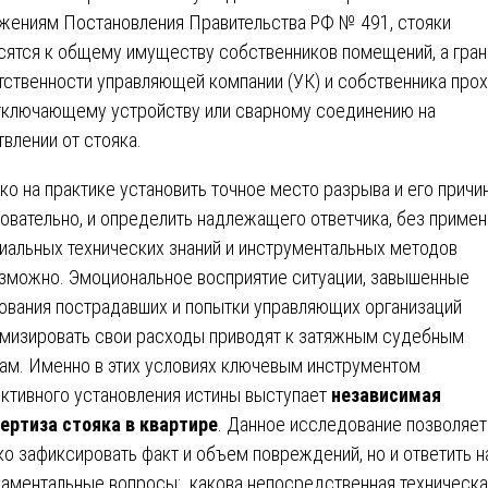
жениям Постановления Правительства РФ № 491, стояки
сятся к общему имуществу собственников помещений, а гран
тственности управляющей компании (УК) и собственника про
тключающему устройству или сварному соединению на
твлении от стояка.
ко на практике установить точное место разрыва и его причин
овательно, и определить надлежащего ответчика, без приме
иальных технических знаний и инструментальных методов
зможно. Эмоциональное восприятие ситуации, завышенные
ования пострадавших и попытки управляющих организаций
мизировать свои расходы приводят к затяжным судебным
ам. Именно в этих условиях ключевым инструментом
ктивного установления истины выступает
независимая
ертиза стояка в квартире
. Данное исследование позволяет
ко зафиксировать факт и объем повреждений, но и ответить н
аментальные вопросы: какова непосредственная техническа