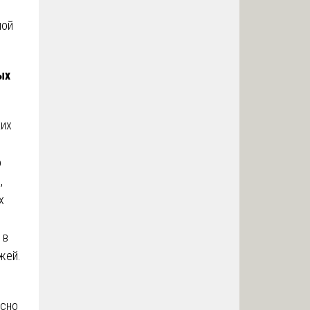
ной
ых
ких
о
,
х
 в
жей.
асно