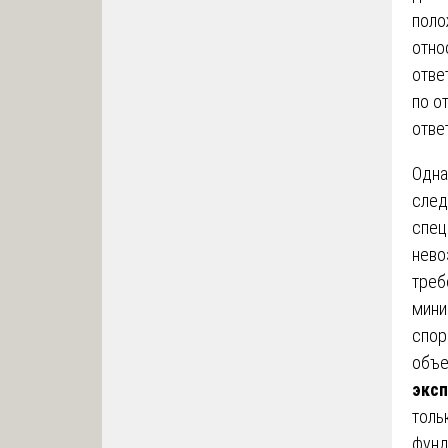
поло
отно
отве
по о
отве
Одна
след
спец
нево
треб
мини
спор
объе
эксп
толь
фунд