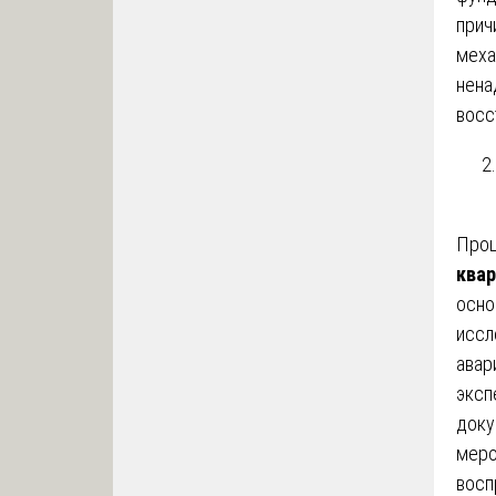
прич
меха
нена
восс
Проц
квар
осно
иссл
авар
эксп
доку
меро
восп