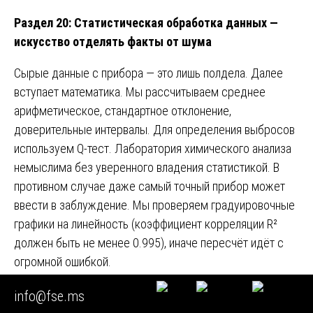
Раздел 20: Статистическая обработка данных —
искусство отделять факты от шума
Сырые данные с прибора — это лишь полдела. Далее
вступает математика. Мы рассчитываем среднее
арифметическое, стандартное отклонение,
доверительные интервалы. Для определения выбросов
используем Q-тест. Лаборатория химического анализа
немыслима без уверенного владения статистикой. В
противном случае даже самый точный прибор может
ввести в заблуждение. Мы проверяем градуировочные
графики на линейность (коэффициент корреляции R²
должен быть не менее 0.995), иначе пересчёт идёт с
огромной ошибкой.
Раздел 21: Опасности внутри лаборатории —
info@fse.ms
техника безопасности