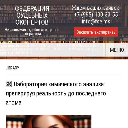
Skip
Ждем ваших заявок!
ФЕДЕРАЦИЯ
to
+7 (995) 100-33-55
СУДЕБНЫХ
content
info@fse.ms
ЭКСПЕРТОВ
Независимая судебно-экспертная
Заказать экспертизу
лаборатория
МЕНЮ
LIBRARY
🆘 Лаборатория химического анализа:
препарируя реальность до последнего
атома