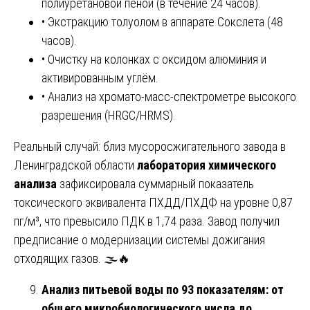
полиуретановой пеной (в течение 24 часов).
• Экстракцию толуолом в аппарате Сокслета (48
часов).
• Очистку на колонках с оксидом алюминия и
активированным углём.
• Анализ на хромато-масс-спектрометре высокого
разрешения (HRGC/HRMS).
Реальный случай: близ мусоросжигательного завода в
Ленинградской области
лаборатория химического
анализа
зафиксировала суммарный показатель
токсического эквивалента ПХДД/ПХДФ на уровне 0,87
пг/м³, что превысило ПДК в 1,74 раза. Завод получил
предписание о модернизации системы дожигания
отходящих газов. 🌫️🔥
Анализ питьевой воды по 93 показателям: от
общего микробиологического числа до