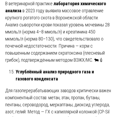
В ветеринарной практике
лаборатория химического
анализа
в 2023 году выявила массовое отравление
крупного рогатого скота в Воронежской области.
Анализ сыворотки крови показал уровень мочевины 28
ммоль/л (норма 4–8 ммоль/л) и креатинина 450
мкмоль/л (норма 80–130), что свидетельствовало о
почечной недостаточности. Причина — корм с
повышенным содержанием охратоксина (плесневый
грибок), подтверждённым методом ВЭЖХ/МС. 🐄💉
Углублённый анализ природного газа и
газового конденсата
Для газоперерабатывающих заводов критически важен
компонентный состав: метан, этан, пропан, бутаны,
пентаны, сероводород, меркаптаны, диоксид углерода,
азот, гелий. Метод — ГХ с капиллярной колонкой (CP-Sil