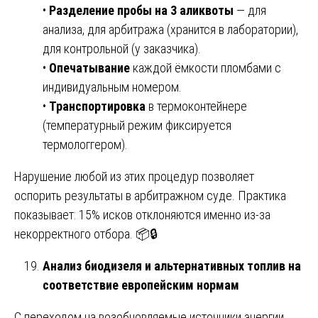
•
Разделение пробы на 3 аликвоты
— для
анализа, для арбитража (хранится в лаборатории),
для контрольной (у заказчика).
•
Опечатывание
каждой ёмкости пломбами с
индивидуальным номером.
•
Транспортировка
в термоконтейнере
(температурный режим фиксируется
термологгером).
Нарушение любой из этих процедур позволяет
оспорить результаты в арбитражном суде. Практика
показывает: 15% исков отклоняются именно из-за
некорректного отбора. 📦🔒
Анализ биодизеля и альтернативных топлив на
соответствие европейским нормам
С переходом на возобновляемые источники энергии