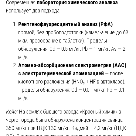
Современная
лаборатория химического анализа
использует два подхода:
Рентгенофлуоресцентный анализ (РФА)
—
прямой, без пробоподготовки (измельчение до 63
мкм, прессование в таблетки). Пределы
обнаружения: Cd — 0,5 мг/кг, Pb — 1 мг/кг, As — 2
мг/кг.
Атомно-абсорбционная спектрометрия (ААС)
с электротермической атомизацией
— после
кислотного разложения (HNO₃ + HF в автоклаве).
Пределы обнаружения: Cd — 0,01 мг/кг, Pb — 0,1
мг/кг.
Кейс:
На землях бывшего завода «Красный химик» в
черте города была обнаружена концентрация свинца
350 мг/кг при ПДК 130 мг/кг. Кадмий — 4,2 мг/кг (ПДК