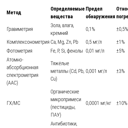
Определяемые
Предел
Отно
Метод
вещества
обнаружения
погр
Зола, влага,
Гравиметрия
0,1%
±0,5
кремний
Комплексонометрия
Са, Mg, Zn, Pb
0,5 мг/л
±1%
Фотометрия
Fe, P, Si, фенолы
0,01 мг/л
±5%
Атомно-
Тяжёлые
абсорбционная
металлы (Cd, Pb,
0,001 мг/л
±3%
спектрометрия
Cu)
(ААС)
Органические
микропримеси
ГХ/МС
0,0001 мг/кг
±10%
(пестициды,
ПАУ)
Антибиотики,