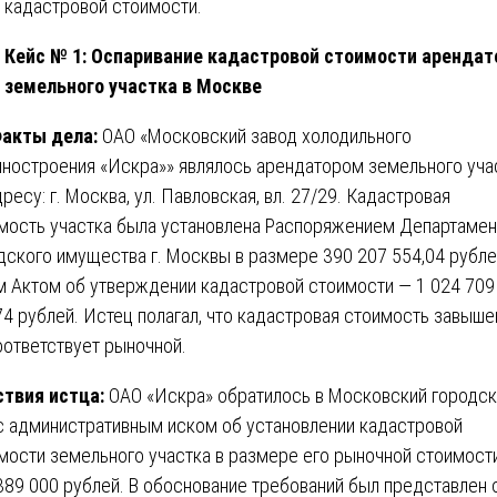
кадастровой стоимости.
Кейс № 1: Оспаривание кадастровой стоимости аренда
земельного участка в Москве
акты дела:
ОАО «Московский завод холодильного
ностроения «Искра»» являлось арендатором земельного уча
дресу: г. Москва, ул. Павловская, вл. 27/29. Кадастровая
мость участка была установлена Распоряжением Департамен
дского имущества г. Москвы в размере 390 207 554,04 рублей
м Актом об утверждении кадастровой стоимости — 1 024 709
74 рублей. Истец полагал, что кадастровая стоимость завыше
оответствует рыночной.
твия истца:
ОАО «Искра» обратилось в Московский городс
с административным иском об установлении кадастровой
мости земельного участка в размере его рыночной стоимост
389 000 рублей. В обоснование требований был представлен 