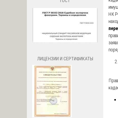
ГОСТ
имущ
НК Р
нахо
пер
прав
заяв
поря
ЛИЦЕНЗИИ И СЕРТИФИКАТЫ
Прав
када