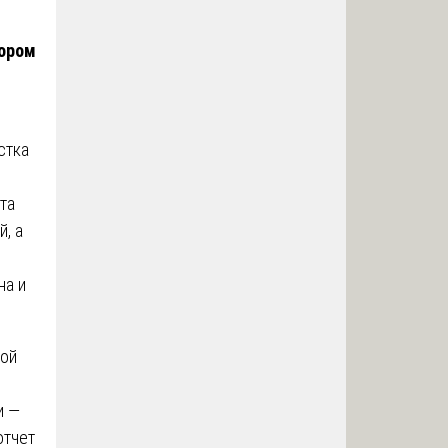
тором
стка
та
, а
на и
кой
и —
отчет