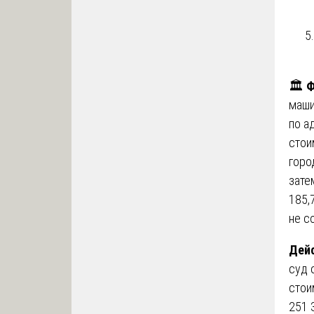
🏛️
Ф
маши
по а
стои
горо
зате
185,
не с
Дейс
суд 
стои
251 