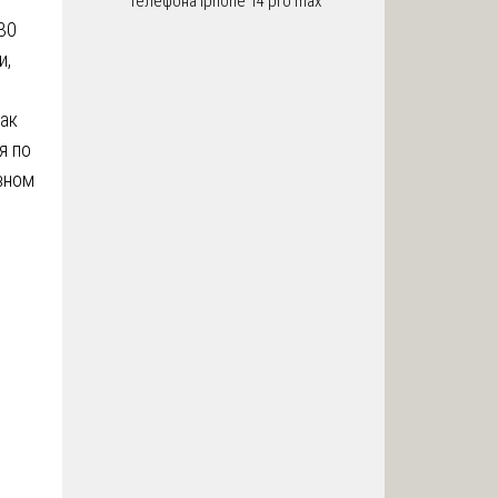
телефона iphone 14 pro max
30
и,
как
я по
вном