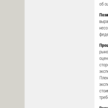
об о
Пози
выра
несо
феде
Проц
рыно
оцен
стор
эксп
Плен
эксп
стои
треб