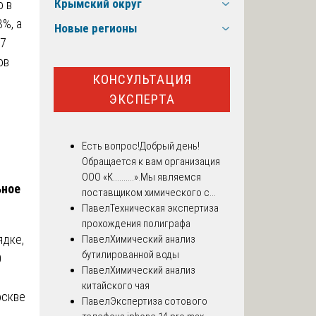
Крымский округ
о в
%, а
Новые регионы
,7
ов
КОНСУЛЬТАЦИЯ
ЭКСПЕРТА
Есть вопрос!
Добрый день!
Обращается к вам организация
ООО «К..........».Мы являемся
ьное
поставщиком химического с...
Павел
Техническая экспертиза
прохождения полиграфа
ядке,
Павел
Химический анализ
бутилированной воды
О
Павел
Химический анализ
китайского чая
оскве
Павел
Экспертиза сотового