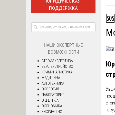
ЮРИДИЧЕСКАЯ
ПОДДЕРЖКА
🆘
М
НАШИ ЭКСПЕРТНЫЕ
ВОЗМОЖНОСТИ
СТРОЙЭКСПЕРТИЗА
Юр
ЗЕМЛЕУСТРОЙСТВО
КРИМИНАЛИСТИКА
ст
МЕДИЦИНА
АВТОТЕХНИКА
Уваж
ЭКОЛОГИЯ
ЛАБОРАТОРИЯ
пред
О Ц Е Н К А
стои
ЭКОНОМИКА
госу
ENGINEERING