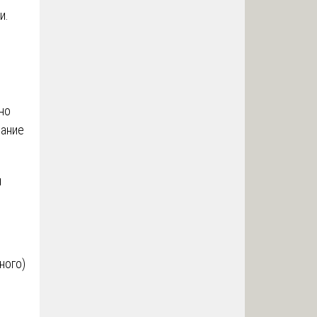
и.
но
вание
и
ного)