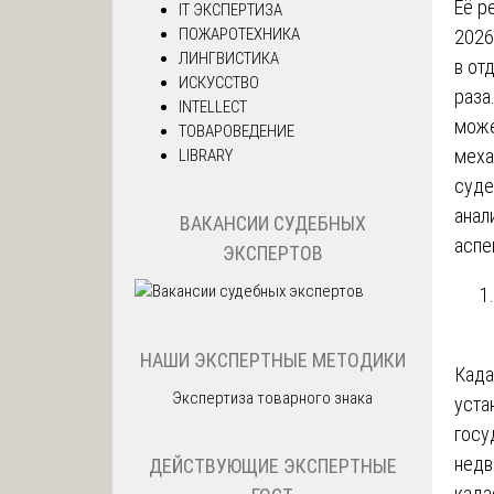
Её р
IT ЭКСПЕРТИЗА
ПОЖАРОТЕХНИКА
2026
ЛИНГВИСТИКА
в от
ИСКУССТВО
раза
INTELLECT
може
ТОВАРОВЕДЕНИЕ
меха
LIBRARY
суде
анал
ВАКАНСИИ СУДЕБНЫХ
аспе
ЭКСПЕРТОВ
НАШИ ЭКСПЕРТНЫЕ МЕТОДИКИ
Када
Экспертиза товарного знака
уста
госу
недв
ДЕЙСТВУЮЩИЕ ЭКСПЕРТНЫЕ
када