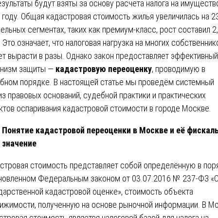
езультаты будут взяты за основу расчета налога на имуществ
 году. Общая кадастровая стоимость жилья увеличилась на 23
дельных сегментах, таких как премиум-класс, рост составил 2
. Это означает, что налоговая нагрузка на многих собственник
т вырасти в разы. Однако закон предоставляет эффективный
низм защиты —
кадастровую переоценку
, проводимую в
бном порядке. В настоящей статье мы проведём системный
из правовых оснований, судебной практики и практических
ктов оспаривания кадастровой стоимости в городе Москве.
Понятие кадастровой переоценки в Москве и её фискал
значение
стровая стоимость представляет собой определённую в пор
новленном Федеральным законом от 03.07.2016 № 237-ФЗ «
дарственной кадастровой оценке», стоимость объекта
ижимости, полученную на основе рыночной информации. В М
стровая стоимость является налоговой базой для налога на