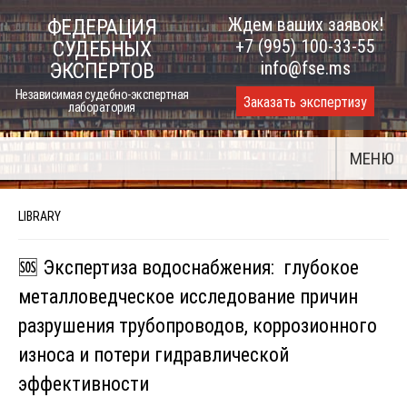
Skip
Ждем ваших заявок!
ФЕДЕРАЦИЯ
to
+7 (995) 100-33-55
СУДЕБНЫХ
content
info@fse.ms
ЭКСПЕРТОВ
Независимая судебно-экспертная
Заказать экспертизу
лаборатория
МЕНЮ
LIBRARY
🆘 Экспертиза водоснабжения: глубокое
металловедческое исследование причин
разрушения трубопроводов, коррозионного
износа и потери гидравлической
эффективности