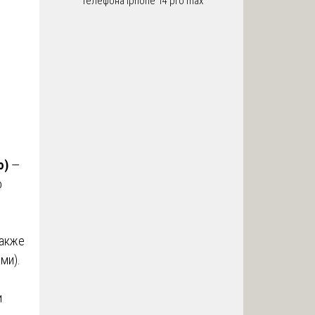
телефона iphone 14 pro max
ю)
—
о
также
ми).
и