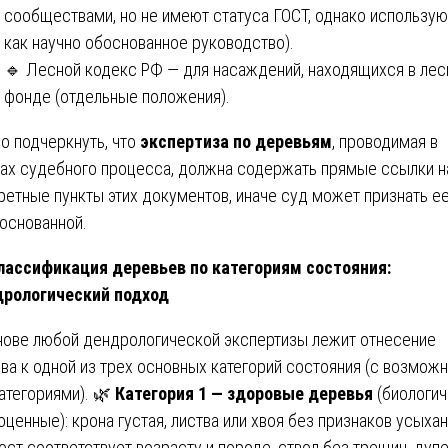
сообществами, но не имеют статуса ГОСТ, однако использую
как научно обоснованное руководство).
🔹 Лесной кодекс РФ — для насаждений, находящихся в ле
фонде (отдельные положения).
о подчеркнуть, что
экспертиза по деревьям
, проводимая в
ах судебного процесса, должна содержать прямые ссылки н
ретные пункты этих документов, иначе суд может признать е
основанной.
ассификация деревьев по категориям состояния:
рологический подход
нове любой дендрологической экспертизы лежит отнесение
ва к одной из трех основных категорий состояния (с возмож
атегориями). 🌿
Категория 1 — здоровые деревья
(биологич
оценные): крона густая, листва или хвоя без признаков усыхан
ост соответствует возрасту и породе, ствол без трещин, дупе