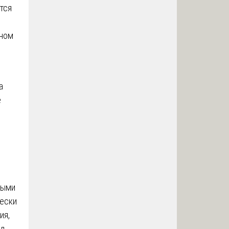
тся
сном
а
е
ными
ески
ия,
л,