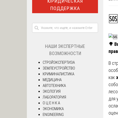
ЮРИДИЧЕСКАЯ
ПОДДЕРЖКА
🆘
🌳
Вв
НАШИ ЭКСПЕРТНЫЕ
прав
ВОЗМОЖНОСТИ
СТРОЙЭКСПЕРТИЗА
В ст
ЗЕМЛЕУСТРОЙСТВО
особ
КРИМИНАЛИСТИКА
как
МЕДИЦИНА
собо
АВТОТЕХНИКА
лесо
ЭКОЛОГИЯ
ЛАБОРАТОРИЯ
для 
О Ц Е Н К А
осла
ЭКОНОМИКА
оцен
ENGINEERING