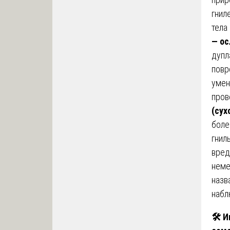
гнил
тела
— ос
дупл
повр
умен
пров
(сух
боле
гнил
вред
неме
назв
набл
🛠
️ 