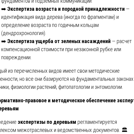
фундаментов и подземных коммуникаций.
➡️
Экспертиза возраста и породной принадлежности
—
идентификация вида дерева (иногда по фрагментам) и
определение возраста по годичным кольцам
(дендрохронология).
➡️
Экспертиза ущерба от зеленых насаждений
— расчет
компенсационной стоимости при незаконной рубке или
повреждении.
ый из перечисленных видов имеет свои методические
енности, но все они базируются на фундаментальных законах
ники, физиологии растений, фитопатологии и энтомологии.
рмативно-правовое и методическое обеспечение экспе
еревьям
ведение
экспертизы по деревьям
регламентируется
лексом межотраслевых и ведомственных документов. 🏛️