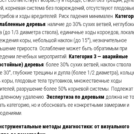
ей, корневая система без повреждений, отсутствуют плодовы
 грибов и ходы вредителей. Риск падения минимален.
Категор
лабленные деревья
: наличие до 30% сухих ветвей, неглубок
а (до 1/3 диаметра ствола), единичные ходы короедов, лока
еждения коры, небольшой наклон (до 15°), незначительное
ьшение прироста. Ослабление может быть обратимым при
едении лечебных мероприятий.
Категория 3 — аварийные
остойные) деревья
: более 30% сухих ветвей, наклон ствола
е 30°, глубокие трещины и дупла (более 1/2 диаметра), кольц
ь коры, плодовые тела трутовиков, множественные ходы
ителей, разрушение более 50% корневой системы. Подлежат
дленному удалению.
Экспертиза по деревьям
должна не т
ать категорию, но и обосновать ее конкретными замерами и
юдениями.
Инструментальные методы диагностики: от визуального