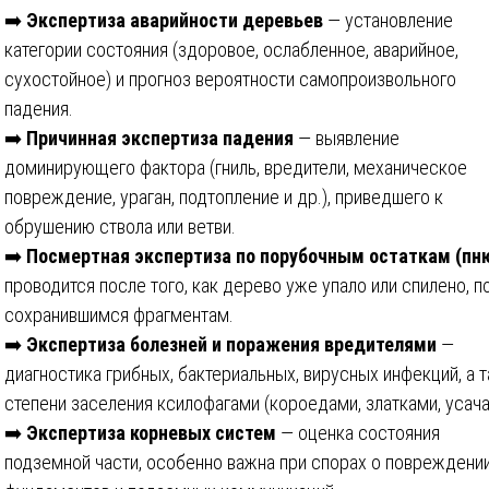
➡️
Экспертиза аварийности деревьев
— установление
категории состояния (здоровое, ослабленное, аварийное,
сухостойное) и прогноз вероятности самопроизвольного
падения.
➡️
Причинная экспертиза падения
— выявление
доминирующего фактора (гниль, вредители, механическое
повреждение, ураган, подтопление и др.), приведшего к
обрушению ствола или ветви.
➡️
Посмертная экспертиза по порубочным остаткам (пн
проводится после того, как дерево уже упало или спилено, п
сохранившимся фрагментам.
➡️
Экспертиза болезней и поражения вредителями
—
диагностика грибных, бактериальных, вирусных инфекций, а 
степени заселения ксилофагами (короедами, златками, усача
➡️
Экспертиза корневых систем
— оценка состояния
подземной части, особенно важна при спорах о повреждени