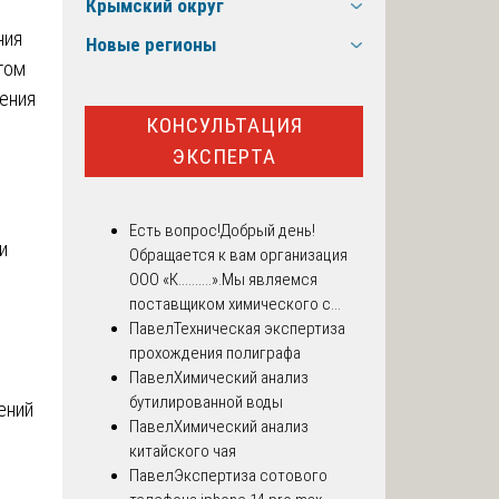
Крымский округ
ния
Новые регионы
том
ения
КОНСУЛЬТАЦИЯ
ЭКСПЕРТА
Есть вопрос!
Добрый день!
и
Обращается к вам организация
ООО «К..........».Мы являемся
поставщиком химического с...
Павел
Техническая экспертиза
прохождения полиграфа
Павел
Химический анализ
бутилированной воды
ений
Павел
Химический анализ
китайского чая
Павел
Экспертиза сотового