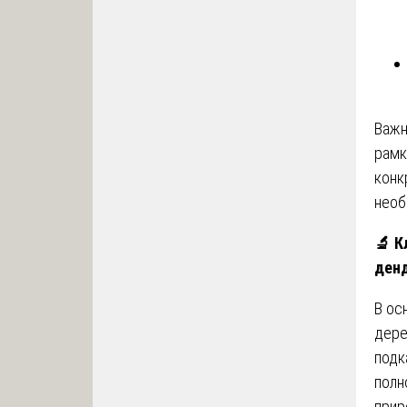
Важн
рамк
конк
необ
🔬
Кл
денд
В ос
дере
подк
полн
прир