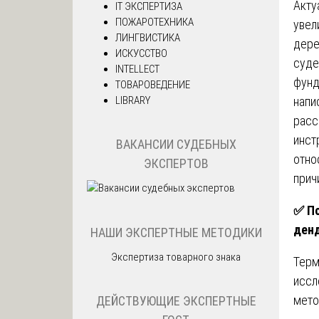
Акту
IT ЭКСПЕРТИЗА
ПОЖАРОТЕХНИКА
увел
ЛИНГВИСТИКА
дере
ИСКУССТВО
суде
INTELLECT
фунд
ТОВАРОВЕДЕНИЕ
LIBRARY
напи
расс
инст
ВАКАНСИИ СУДЕБНЫХ
отно
ЭКСПЕРТОВ
прич
✅
По
денд
НАШИ ЭКСПЕРТНЫЕ МЕТОДИКИ
Экспертиза товарного знака
Тер
иссл
мето
ДЕЙСТВУЮЩИЕ ЭКСПЕРТНЫЕ