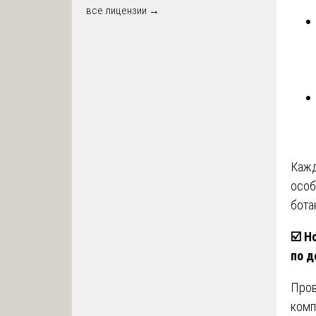
все лицензии →
Кажд
особ
бота
☑️
Но
по д
Про
комп