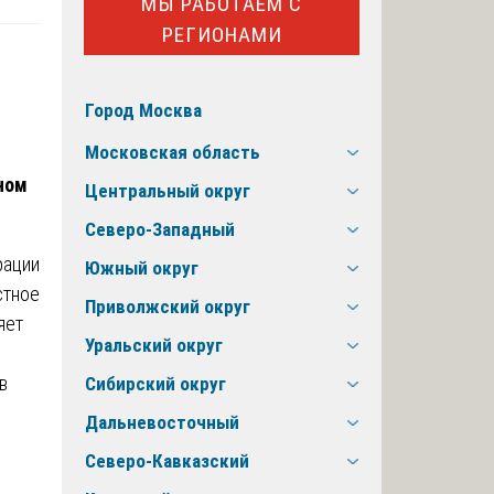
МЫ РАБОТАЕМ С
РЕГИОНАМИ
Город Москва
Московская область
ном
Центральный округ
Северо-Западный
рации
Южный округ
стное
Приволжский округ
яет
Уральский округ
в
Сибирский округ
Дальневосточный
Северо-Кавказский