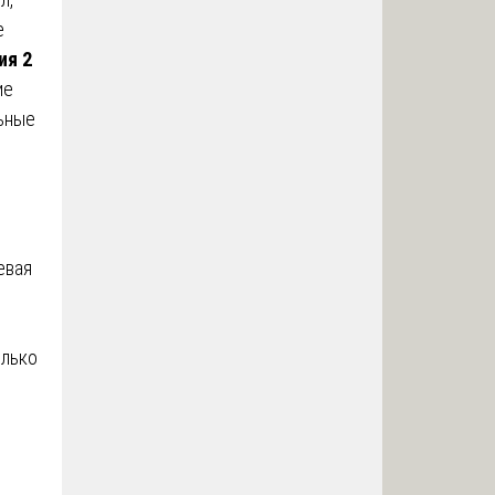
е
ия 2
ие
льные
евая
олько