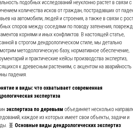
альность подобных исследований неуклонно растет в связи с
ичением количества исков от граждан, пострадавших от паде
вьев на автомобили, людей и строения, а также в связи с рос
бных споров между соседями по поводу затенения, поврежд
аментов корнями и иных конфликтов. В настоящей статье,
санной в строгом дендрологическом стиле, мы детально
мотрим методологическую базу, нормативное обеспечение,
рументарий и практические кейсы производства экспертиз,
сящихся к древесным растениям, с акцентом на аварийность 
ины падения.
нятие и виды: что охватывает современная
рологическая экспертиза
мин
экспертиза по деревьям
объединяет несколько направл
едований, каждое из которых имеет свои объекты, задачи и
ды. 🧬
Основные виды дендрологических экспертиз
: