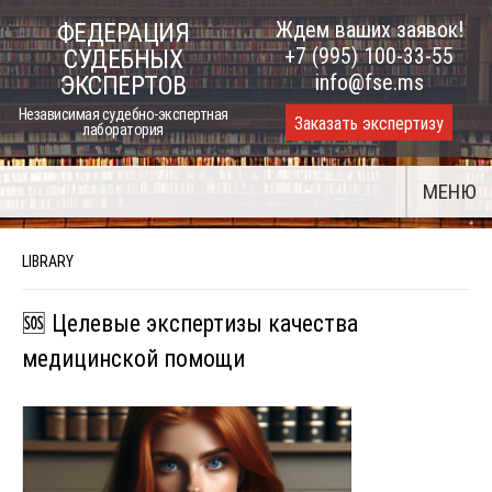
Skip
Ждем ваших заявок!
ФЕДЕРАЦИЯ
to
+7 (995) 100-33-55
СУДЕБНЫХ
content
info@fse.ms
ЭКСПЕРТОВ
Независимая судебно-экспертная
Заказать экспертизу
лаборатория
МЕНЮ
LIBRARY
🆘 Целевые экспертизы качества
медицинской помощи