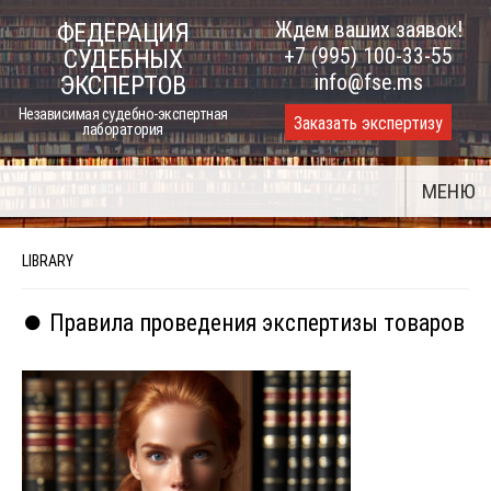
Skip
Ждем ваших заявок!
ФЕДЕРАЦИЯ
to
+7 (995) 100-33-55
СУДЕБНЫХ
content
info@fse.ms
ЭКСПЕРТОВ
Независимая судебно-экспертная
Заказать экспертизу
лаборатория
МЕНЮ
LIBRARY
⏺️ Правила проведения экспертизы товаров