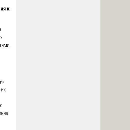
ия к
а
их
тами.
ии
 их
но
евна