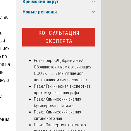
Крымский округ
м
Новые регионы
ства,
КОНСУЛЬТАЦИЯ
.
ный
ЭКСПЕРТА
ниях,
 по
Есть вопрос!
Добрый день!
ря на
Обращается к вам организация
ия
ООО «К..........».Мы являемся
нную
поставщиком химического с...
Павел
Техническая экспертиза
прохождения полиграфа
е
Павел
Химический анализ
бутилированной воды
Павел
Химический анализ
китайского чая
евна
Павел
Экспертиза сотового