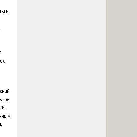
ты и
к
я
, а
аний.
ьное
ий.
енным
,