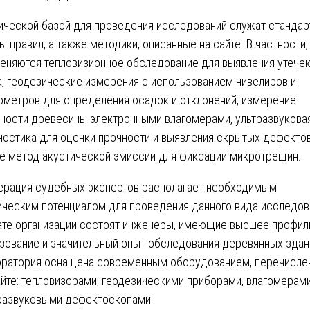
ической базой для проведения исследований служат стандар
ы правил, а также методики, описанные на сайте. В частности,
еняются тепловизионное обследование для выявления утече
а, геодезические измерения с использованием нивелиров и
ометров для определения осадок и отклонений, измерение
ности древесины электронными влагомерами, ультразвукова
ностика для оценки прочности и выявления скрытых дефектов
е метод акустической эмиссии для фиксации микротрещин.
рация судебных экспертов располагает необходимым
ическим потенциалом для проведения данного вида исследов
ате организации состоят инженеры, имеющие высшее профил
зование и значительный опыт обследования деревянных здан
ратория оснащена современным оборудованием, перечисл
айте: тепловизорами, геодезическими приборами, влагомерами
развуковыми дефектоскопами.