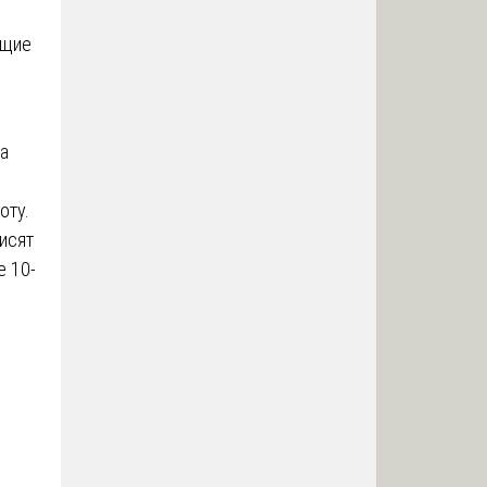
ющие
на
оту.
исят
е 10-