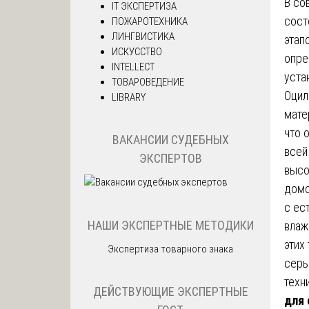
В со
IT ЭКСПЕРТИЗА
сост
ПОЖАРОТЕХНИКА
ЛИНГВИСТИКА
этап
ИСКУССТВО
опре
INTELLECT
уста
ТОВАРОВЕДЕНИЕ
Оцил
LIBRARY
мате
что 
ВАКАНСИИ СУДЕБНЫХ
всей
ЭКСПЕРТОВ
высо
домо
с ес
НАШИ ЭКСПЕРТНЫЕ МЕТОДИКИ
влаж
этих
Экспертиза товарного знака
серь
техн
ДЕЙСТВУЮЩИЕ ЭКСПЕРТНЫЕ
для 