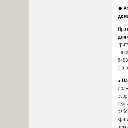
⏺️
Р
дома
При 
для 
крит
На с
8486
Осно
⬥
Па
долж
разр
техн
рабо
крит
цело