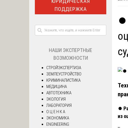
ЮРИДИЧЕСКАЯ
ПОДДЕРЖКА
⏺️
оц
су
НАШИ ЭКСПЕРТНЫЕ
ВОЗМОЖНОСТИ
СТРОЙЭКСПЕРТИЗА
ЗЕМЛЕУСТРОЙСТВО
КРИМИНАЛИСТИКА
Тех
МЕДИЦИНА
АВТОТЕХНИКА
пра
ЭКОЛОГИЯ
ЛАБОРАТОРИЯ
⏺️
Р
О Ц Е Н К А
из о
ЭКОНОМИКА
ENGINEERING