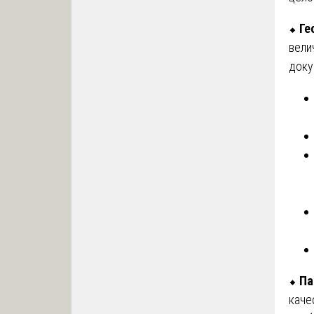
⬥
Ге
вели
доку
⬥
Па
каче