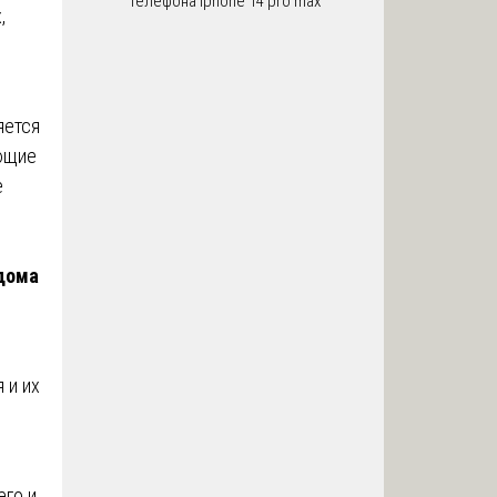
телефона iphone 14 pro max
,
яется
ющие
е
дома
 и их
его и