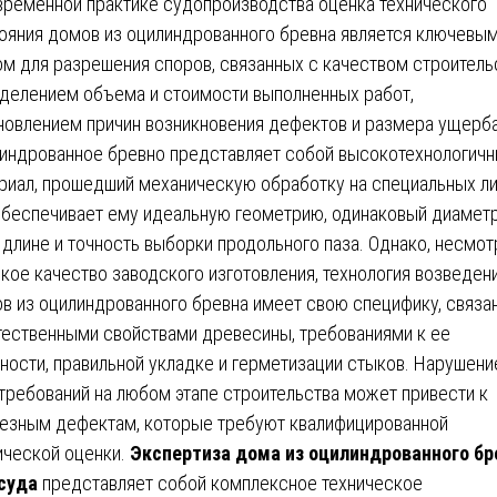
временной практике судопроизводства оценка технического
ояния домов из оцилиндрованного бревна является ключевы
ом для разрешения споров, связанных с качеством строитель
делением объема и стоимости выполненных работ,
новлением причин возникновения дефектов и размера ущерба
индрованное бревно представляет собой высокотехнологич
риал, прошедший механическую обработку на специальных ли
обеспечивает ему идеальную геометрию, одинаковый диаметр
 длине и точность выборки продольного паза. Однако, несмот
кое качество заводского изготовления, технология возведен
в из оцилиндрованного бревна имеет свою специфику, связа
тественными свойствами древесины, требованиями к ее
ности, правильной укладке и герметизации стыков. Нарушени
 требований на любом этапе строительства может привести к
езным дефектам, которые требуют квалифицированной
ической оценки.
Экспертиза дома из оцилиндрованного бр
суда
представляет собой комплексное техническое