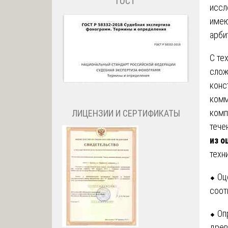
ГОСТ
иссл
имею
арби
С те
слож
конс
комм
комп
ЛИЦЕНЗИИ И СЕРТИФИКАТЫ
тече
из о
техн
⬥ Оц
соот
⬥ Оп
древ