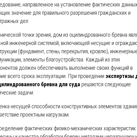
едование, направленное на установление фактических данных
щих значение для правильного разрешения гражданских и
тражных дел.
хнической точки зрения, дом из оцилиндрованного бревна явл
ной инженерной системой, включающей несущие и огражда
трукции (фундамент, стены, перекрытия, кровлю), инженерны
уникации, элементы благоустройства. Каждый из этих
онентов должен обеспечивать выполнение своих функций в
ние всего срока эксплуатации. При проведении
экспертизы 
цилиндрованного бревна для суда
решаются следующие
ические задачи:
енка несущей способности конструктивных элементов здания
ветствие проектным нагрузкам.
ределение фактических физико-механических характеристик
есины и качества обработки бревен методами неразрушающ