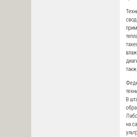
Техн
свод
прим
тепл
тахе
влаж
диаг
такж
Феде
техн
В шт
обра
Лабо
на с
ульт