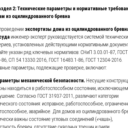
аздел 2: Технические параметры и нормативные требован
м из оцилиндрованного бревна
проведении
экспертизы дома из оцилиндрованного бревн
суда
инженер-эксперт руководствуется системой техническ
ериев, установленных действующими нормативными докумен
айте указан ряд ключевых нормативов: СНиП 3.03.01-87, ГОСТ
-86, СП 54.13330.2016, ГОСТ 16483.1-86, ГОСТ 12304-2016.
вные параметры, подлежащие проверке, включают:
раметры механической безопасности.
Несущие конструкц
ны находиться в работоспособном состоянии, исключающем
ушение. Согласно ГОСТ 31937-2011, различают категории
ического состояния: исправное, работоспособное, ограничен
тоспособное, аварийное. Для домов из оцилиндрованного бр
ически важны состояние угловых соединений («чаша»),
стность бревен, отсутствие сквозных трещин и гнили.