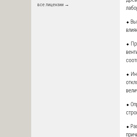
все лицензии →
лабо
⬥ Вы
влия
⬥ Пр
вент
соот
⬥ Ин
откл
вели
⬥ Оп
стро
⬥ Ра
прич