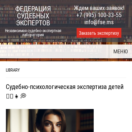
Skip
Ждем ваших заявок!
ФЕДЕРАЦИЯ
to
+7 (995) 100-33-55
СУДЕБНЫХ
content
info@fse.ms
ЭКСПЕРТОВ
Независимая судебно-экспертная
Заказать экспертизу
лаборатория
МЕНЮ
LIBRARY
Судебно-психологическая экспертиза детей
👨‍⚖️👧💭