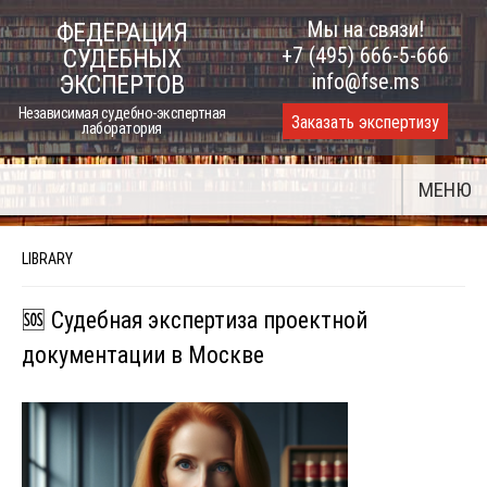
Skip
Мы на связи!
ФЕДЕРАЦИЯ
to
+7 (495) 666-5-666
СУДЕБНЫХ
content
info@fse.ms
ЭКСПЕРТОВ
Независимая судебно-экспертная
Заказать экспертизу
лаборатория
МЕНЮ
LIBRARY
🆘 Судебная экспертиза проектной
документации в Москве