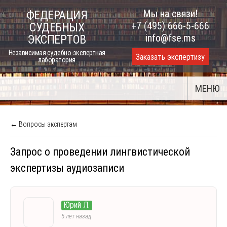
Skip
Мы на связи!
ФЕДЕРАЦИЯ
to
+7 (495) 666-5-666
СУДЕБНЫХ
content
info@fse.ms
ЭКСПЕРТОВ
Независимая судебно-экспертная
Заказать экспертизу
лаборатория
МЕНЮ
← Вопросы экспертам
Запрос о проведении лингвистической
экспертизы аудиозаписи
Юрий Л.
5 лет назад