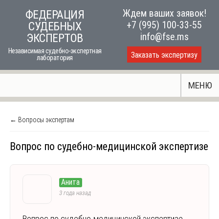
Skip
Ждем ваших заявок!
ФЕДЕРАЦИЯ
to
+7 (995) 100-33-55
СУДЕБНЫХ
content
info@fse.ms
ЭКСПЕРТОВ
Независимая судебно-экспертная
Заказать экспертизу
лаборатория
МЕНЮ
← Вопросы экспертам
Вопрос по судебно-медицинской экспертизе
Анита
3 года назад
Вопрос по судебно-медицинской экспертизе