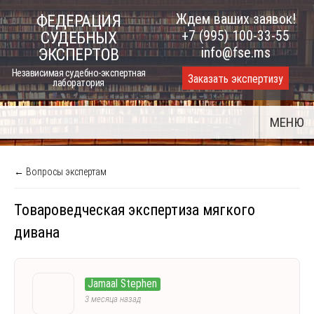
Skip
Ждем ваших заявок!
ФЕДЕРАЦИЯ
to
+7 (995) 100-33-55
СУДЕБНЫХ
content
info@fse.ms
ЭКСПЕРТОВ
Независимая судебно-экспертная
Заказать экспертизу
лаборатория
МЕНЮ
← Вопросы экспертам
Товароведческая экспертиза мягкого
дивана
Jamaal Stephen
3 месяца назад