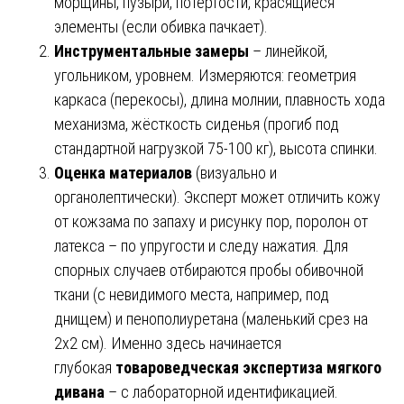
морщины, пузыри, потёртости, красящиеся
элементы (если обивка пачкает).
Инструментальные замеры
– линейкой,
угольником, уровнем. Измеряются: геометрия
каркаса (перекосы), длина молнии, плавность хода
механизма, жёсткость сиденья (прогиб под
стандартной нагрузкой 75-100 кг), высота спинки.
Оценка материалов
(визуально и
органолептически). Эксперт может отличить кожу
от кожзама по запаху и рисунку пор, поролон от
латекса – по упругости и следу нажатия. Для
спорных случаев отбираются пробы обивочной
ткани (с невидимого места, например, под
днищем) и пенополиуретана (маленький срез на
2х2 см). Именно здесь начинается
глубокая
товароведческая экспертиза мягкого
дивана
– с лабораторной идентификацией.