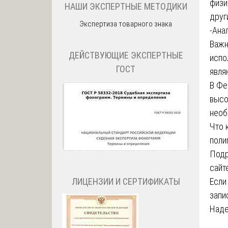
физи
НАШИ ЭКСПЕРТНЫЕ МЕТОДИКИ
друг
Экспертиза товарного знака
-Ана
Важн
ДЕЙСТВУЮЩИЕ ЭКСПЕРТНЫЕ
испо
ГОСТ
явля
В Фе
высо
необ
Что 
поли
Подр
сайте
ЛИЦЕНЗИИ И СЕРТИФИКАТЫ
Если
запис
Наде