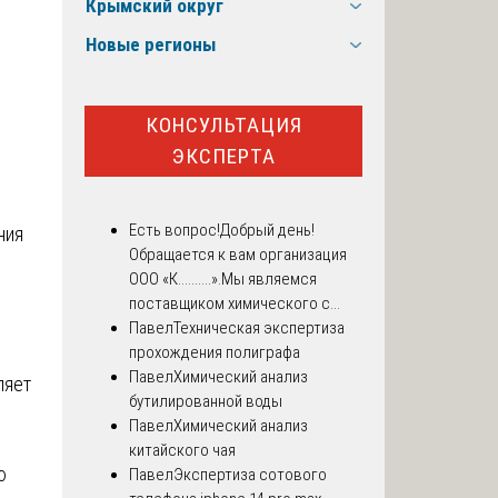
Крымский округ
Новые регионы
КОНСУЛЬТАЦИЯ
ЭКСПЕРТА
Есть вопрос!
Добрый день!
ния
Обращается к вам организация
ООО «К..........».Мы являемся
поставщиком химического с...
Павел
Техническая экспертиза
прохождения полиграфа
Павел
Химический анализ
ляет
бутилированной воды
Павел
Химический анализ
китайского чая
ю
Павел
Экспертиза сотового