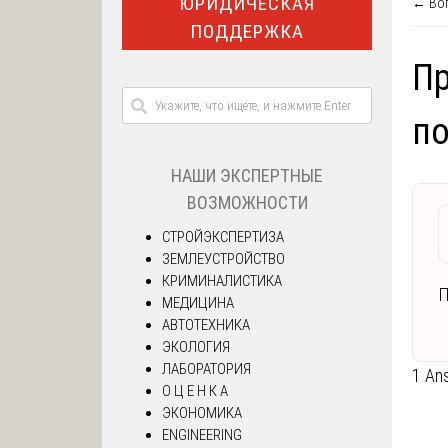
ЮРИДИЧЕСКАЯ
← Воп
ПОДДЕРЖКА
Пр
по
НАШИ ЭКСПЕРТНЫЕ
ВОЗМОЖНОСТИ
СТРОЙЭКСПЕРТИЗА
ЗЕМЛЕУСТРОЙСТВО
КРИМИНАЛИСТИКА
П
МЕДИЦИНА
АВТОТЕХНИКА
ЭКОЛОГИЯ
ЛАБОРАТОРИЯ
1 An
О Ц Е Н К А
ЭКОНОМИКА
ENGINEERING