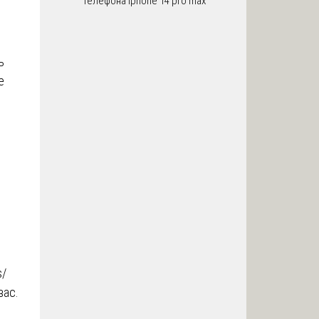
телефона iphone 14 pro max
ь
е
s/
вас.