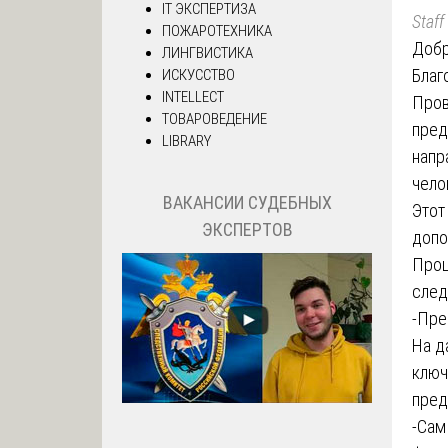
IT ЭКСПЕРТИЗА
Staff
ПОЖАРОТЕХНИКА
Добр
ЛИНГВИСТИКА
Благ
ИСКУССТВО
INTELLECT
Пров
ТОВАРОВЕДЕНИЕ
пред
LIBRARY
напр
чело
ВАКАНСИИ СУДЕБНЫХ
Этот
ЭКСПЕРТОВ
допо
Проц
след
-Пре
На д
ключ
пред
-Сам