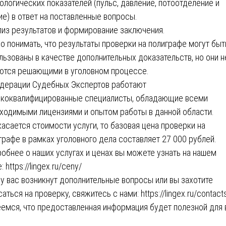
ологических показателей (пульс, давление, потоотделение и
ие) в ответ на поставленные вопросы.
лиз результатов и формирование заключения.
о понимать, что результаты проверки на полиграфе могут быт
льзованы в качестве дополнительных доказательств, но они н
ются решающими в уголовном процессе.
дерации Судебных Экспертов работают
коквалифицированные специалисты, обладающие всеми
ходимыми лицензиями и опытом работы в данной области.
касается стоимости услуги, то базовая цена проверки на
графе в рамках уголовного дела составляет 27 000 рублей.
обнее о наших услугах и ценах вы можете узнать на нашем
: https://lingex.ru/ceny/
 у вас возникнут дополнительные вопросы или вы захотите
аться на проверку, свяжитесь с нами: https://lingex.ru/contact
емся, что предоставленная информация будет полезной для 