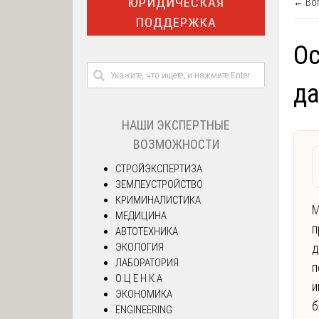
ЮРИДИЧЕСКАЯ
← Воп
ПОДДЕРЖКА
Ос
да
НАШИ ЭКСПЕРТНЫЕ
ВОЗМОЖНОСТИ
СТРОЙЭКСПЕРТИЗА
ЗЕМЛЕУСТРОЙСТВО
КРИМИНАЛИСТИКА
М
МЕДИЦИНА
п
АВТОТЕХНИКА
ЭКОЛОГИЯ
д
ЛАБОРАТОРИЯ
п
О Ц Е Н К А
и
ЭКОНОМИКА
б
ENGINEERING