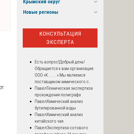
Крымский округ
Новые регионы
КОНСУЛЬТАЦИЯ
ЭКСПЕРТА
Есть вопрос!
Добрый день!
Обращается к вам организация
ООО «К..........».Мы являемся
поставщиком химического с...
рт.
Павел
Техническая экспертиза
прохождения полиграфа
Павел
Химический анализ
бутилированной воды
Павел
Химический анализ
китайского чая
Павел
Экспертиза сотового