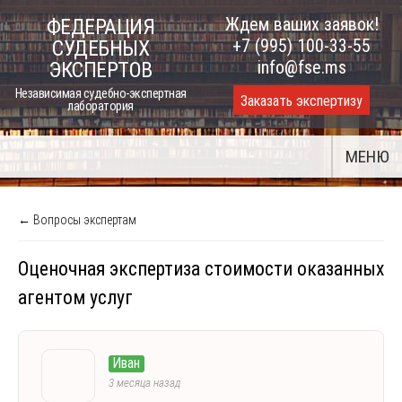
Skip
Ждем ваших заявок!
ФЕДЕРАЦИЯ
to
+7 (995) 100-33-55
СУДЕБНЫХ
content
info@fse.ms
ЭКСПЕРТОВ
Независимая судебно-экспертная
Заказать экспертизу
лаборатория
МЕНЮ
← Вопросы экспертам
Оценочная экспертиза стоимости оказанных
агентом услуг
Иван
3 месяца назад