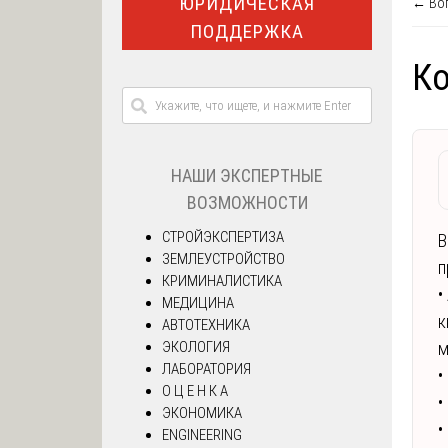
ЮРИДИЧЕСКАЯ
← Воп
ПОДДЕРЖКА
Ко
НАШИ ЭКСПЕРТНЫЕ
ВОЗМОЖНОСТИ
СТРОЙЭКСПЕРТИЗА
В
ЗЕМЛЕУСТРОЙСТВО
п
КРИМИНАЛИСТИКА
•
МЕДИЦИНА
к
АВТОТЕХНИКА
ЭКОЛОГИЯ
м
ЛАБОРАТОРИЯ
•
О Ц Е Н К А
•
ЭКОНОМИКА
•
ENGINEERING