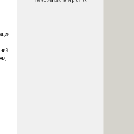
телефона iphone 14 pro max
тации
аний
ем,