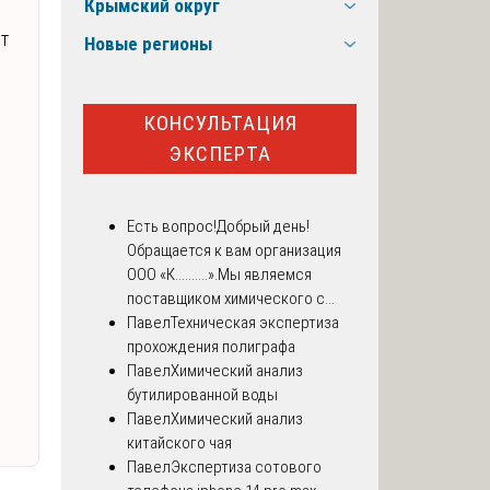
Крымский округ
ет
Новые регионы
КОНСУЛЬТАЦИЯ
ЭКСПЕРТА
Есть вопрос!
Добрый день!
Обращается к вам организация
ООО «К..........».Мы являемся
поставщиком химического с...
Павел
Техническая экспертиза
прохождения полиграфа
Павел
Химический анализ
бутилированной воды
Павел
Химический анализ
китайского чая
Павел
Экспертиза сотового