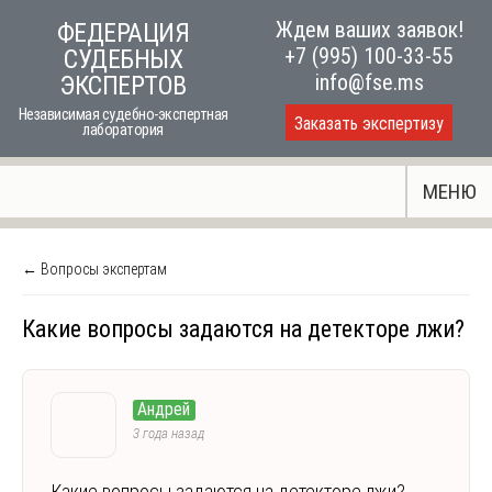
Skip
Ждем ваших заявок!
ФЕДЕРАЦИЯ
to
+7 (995) 100-33-55
СУДЕБНЫХ
content
info@fse.ms
ЭКСПЕРТОВ
Независимая судебно-экспертная
Заказать экспертизу
лаборатория
МЕНЮ
← Вопросы экспертам
Какие вопросы задаются на детекторе лжи?
Андрей
3 года назад
Какие вопросы задаются на детекторе лжи?