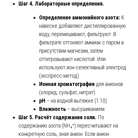
Шаг 4. Лабораторные определения.
Определение аммонийного азота:
К
навеске добавляют дистиллированную
воду, перемешивают, фильтруют. В
фильтрате отгоняют аммиак с паром в
присутствии магнезии, затем
оттитровывают кислотой. Или
используют ион-селективный электрод
(экспресс-метод).
Ионная хроматография
для анионов
(хлорид, сульфат, нитрат).
pH
– на водной вытяжке (1:10).
Влажность
– высушиванием.
Шаг 5. Расчёт содержания соли.
По
содержанию азота (NH₄⁺) пересчитывают на
конкретную соль, зная анион. Если анион