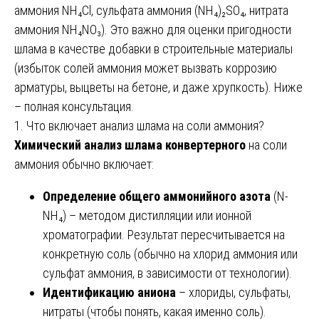
аммония NH₄Cl, сульфата аммония (NH₄)₂SO₄, нитрата
аммония NH₄NO₃). Это важно для оценки пригодности
шлама в качестве добавки в строительные материалы
(избыток солей аммония может вызвать коррозию
арматуры, выцветы на бетоне, и даже хрупкость). Ниже
– полная консультация.
1. Что включает анализ шлама на соли аммония?
Химический анализ шлама конвертерного
на соли
аммония обычно включает:
Определение общего аммонийного азота
(N-
NH₄) – методом дистилляции или ионной
хроматографии. Результат пересчитывается на
конкретную соль (обычно на хлорид аммония или
сульфат аммония, в зависимости от технологии).
Идентификацию аниона
– хлориды, сульфаты,
нитраты (чтобы понять, какая именно соль).