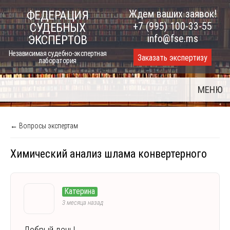
Skip
Ждем ваших заявок!
ФЕДЕРАЦИЯ
to
+7 (995) 100-33-55
СУДЕБНЫХ
content
info@fse.ms
ЭКСПЕРТОВ
Независимая судебно-экспертная
Заказать экспертизу
лаборатория
МЕНЮ
← Вопросы экспертам
Химический анализ шлама конвертерного
Катерина
3 месяца назад
Добрый день!