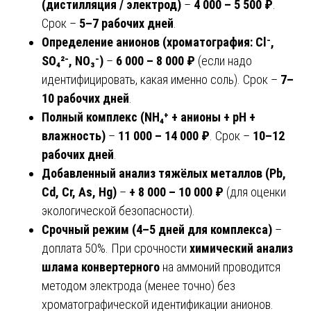
(дистилляция / электрод)
–
4 000 – 5 500 ₽
.
Срок –
5–7 рабочих дней
.
Определение анионов (хроматография: Cl⁻,
SO₄²⁻, NO₃⁻)
–
6 000 – 8 000 ₽
(если надо
идентифицировать, какая именно соль). Срок –
7–
10 рабочих дней
.
Полный комплекс (NH₄⁺ + анионы + pH +
влажность)
–
11 000 – 14 000 ₽
. Срок –
10–12
рабочих дней
.
Добавленный анализ тяжёлых металлов (Pb,
Cd, Cr, As, Hg)
–
+ 8 000 – 10 000 ₽
(для оценки
экологической безопасности).
Срочный режим (4–5 дней для комплекса)
–
доплата 50%. При срочности
химический анализ
шлама конвертерного
на аммоний проводится
методом электрода (менее точно) без
хроматографической идентификации анионов.