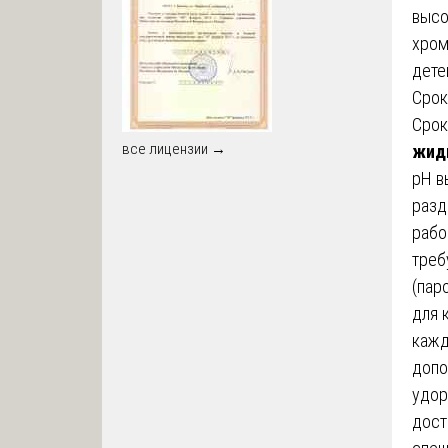
высо
хром
дете
Срок
Срок
все лицензии →
жид
pH в
разд
рабо
треб
(пар
для 
кажд
допо
удор
дост