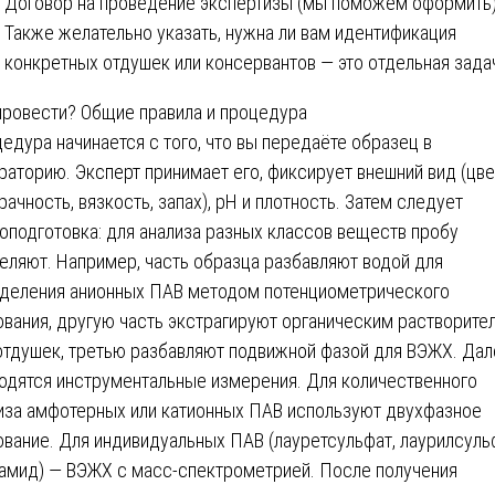
Договор на проведение экспертизы (мы поможем оформить)
Также желательно указать, нужна ли вам идентификация
конкретных отдушек или консервантов — это отдельная зада
провести? Общие правила и процедура
едура начинается с того, что вы передаёте образец в
раторию. Эксперт принимает его, фиксирует внешний вид (цве
рачность, вязкость, запах), pH и плотность. Затем следует
оподготовка: для анализа разных классов веществ пробу
еляют. Например, часть образца разбавляют водой для
деления анионных ПАВ методом потенциометрического
ования, другую часть экстрагируют органическим растворите
отдушек, третью разбавляют подвижной фазой для ВЭЖХ. Дал
одятся инструментальные измерения. Для количественного
иза амфотерных или катионных ПАВ используют двухфазное
ование. Для индивидуальных ПАВ (лауретсульфат, лаурилсуль
амид) — ВЭЖХ с масс-спектрометрией. После получения