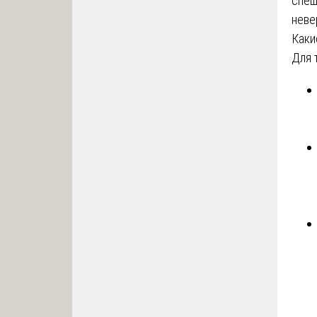
спеш
неве
Каки
Для 