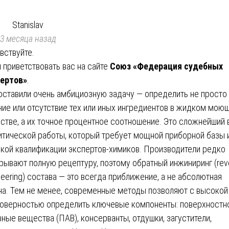
Stanislav
3 месяца назад
вствуйте.
 приветствовать вас на сайте
Союз «Федерация судебных
ертов»
.
оставили очень амбициозную задачу — определить не просто
чие или отсутствие тех или иных ингредиентов в жидком мо
стве, а их точное процентное соотношение. Это сложнейший 
итической работы, который требует мощной приборной базы 
кой квалификации экспертов-химиков. Производители редко
рывают полную рецептуру, поэтому обратный инжиниринг (rev
neering) состава — это всегда приближение, а не абсолютная
на. Тем не менее, современные методы позволяют с высокой
оверностью определить ключевые компоненты: поверхностн
вные вещества (ПАВ), консерванты, отдушки, загустители,