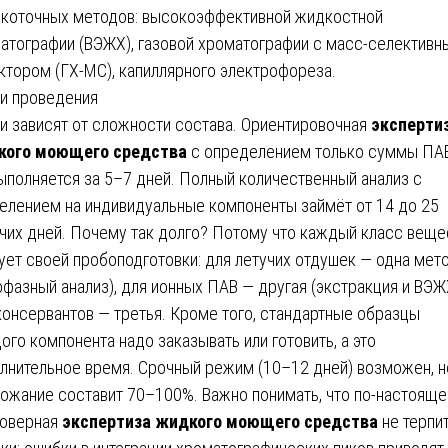
коточных методов: высокоэффективной жидкостной
атографии (ВЭЖХ), газовой хроматографии с масс-селективн
ктором (ГХ-МС), капиллярного электрофореза.
и проведения
и зависят от сложности состава. Ориентировочная
эксперти
кого моющего средства
с определением только суммы ПА
ыполняется за 5–7 дней. Полный количественный анализ с
елением на индивидуальные компоненты займёт от 14 до 25
чих дней. Почему так долго? Потому что каждый класс веще
ует своей пробоподготовки: для летучих отдушек — одна мет
офазный анализ), для ионных ПАВ — другая (экстракция и ВЭЖ
консервантов — третья. Кроме того, стандартные образцы
ого компонента надо заказывать или готовить, а это
лнительное время. Срочный режим (10–12 дней) возможен, н
ожание составит 70–100%. Важно понимать, что по-настоящ
оверная
экспертиза жидкого моющего средства
не терпи