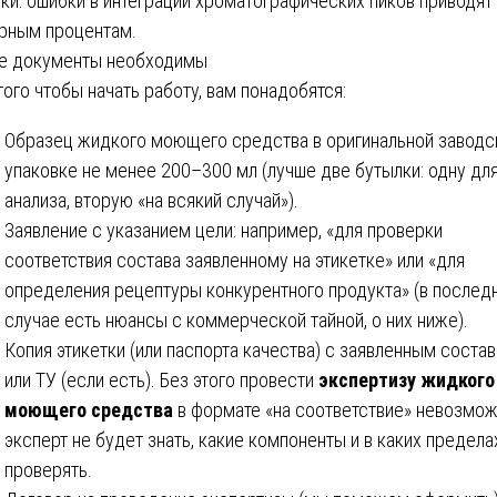
ки: ошибки в интеграции хроматографических пиков приводят
рным процентам.
е документы необходимы
того чтобы начать работу, вам понадобятся:
Образец жидкого моющего средства в оригинальной заводс
упаковке не менее 200–300 мл (лучше две бутылки: одну дл
анализа, вторую «на всякий случай»).
Заявление с указанием цели: например, «для проверки
соответствия состава заявленному на этикетке» или «для
определения рецептуры конкурентного продукта» (в послед
случае есть нюансы с коммерческой тайной, о них ниже).
Копия этикетки (или паспорта качества) с заявленным соста
или ТУ (если есть). Без этого провести
экспертизу жидкого
моющего средства
в формате «на соответствие» невозмо
эксперт не будет знать, какие компоненты и в каких предела
проверять.