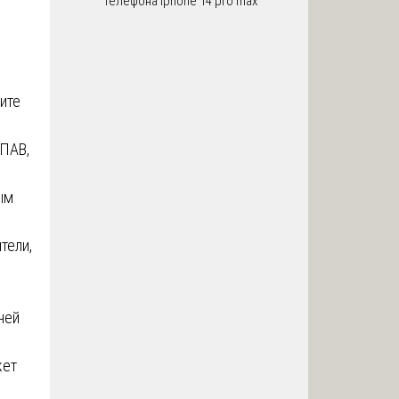
телефона iphone 14 pro max
ите
 ПАВ,
ым
тели,
0
чей
жет