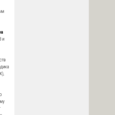
ым
за
В и
ств
одика
Х),
о
ему
т