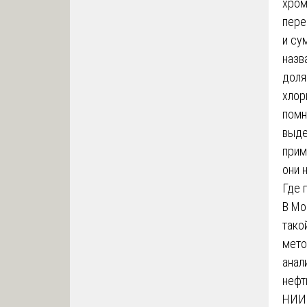
хром
пере
и су
назв
доля
хлор
помн
выде
прим
они 
Где 
В Мо
тако
мето
анал
нефт
НИИ 