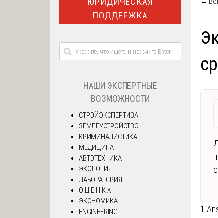
ЮРИДИЧЕСКАЯ
← Воп
ПОДДЕРЖКА
Э
ср
НАШИ ЭКСПЕРТНЫЕ
ВОЗМОЖНОСТИ
СТРОЙЭКСПЕРТИЗА
ЗЕМЛЕУСТРОЙСТВО
КРИМИНАЛИСТИКА
Д
МЕДИЦИНА
п
АВТОТЕХНИКА
ЭКОЛОГИЯ
с
ЛАБОРАТОРИЯ
О Ц Е Н К А
ЭКОНОМИКА
1 An
ENGINEERING