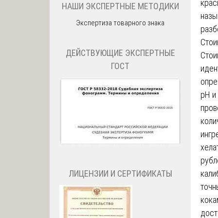
крас
НАШИ ЭКСПЕРТНЫЕ МЕТОДИКИ
назы
Экспертиза товарного знака
разб
Стои
ДЕЙСТВУЮЩИЕ ЭКСПЕРТНЫЕ
Стои
ГОСТ
иден
опре
pH и
пров
коли
ингр
хела
рубл
ЛИЦЕНЗИИ И СЕРТИФИКАТЫ
кали
точн
кока
дост