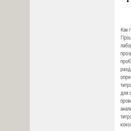
Как 
Проц
лабо
проз
проб
разд
опре
титр
для 
пров
анал
титр
коко