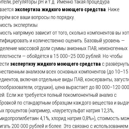
ители, регуляторы pH и т.д. Именно такая процедура
вается
экспертиза жидкого моющего средства
. Ниже
ерём все ваши вопросы по порядку.
мость экспертизы
мость напрямую зависит от того, сколько компонентов вы хот
тифицировать и количественно оценить. Базовый уровень —
деление массовой доли суммы анионных ПАВ, неионогенных
 плотности — обойдётся в 15 000–25 000 рублей. Но чтобы
ести
экспертизу жидкого моющего средства
с развёрнут
чественным анализом всех основных компонентов (до 10–15
едиентов, включая отдельные виды ПАВ, консерванты, загусти
тообразователи, отдушки), цена вырастает до 80 000–120 00
ей. Если же требуется полный покомпонентный анализ с
бровкой по стандартным образцам каждого вещества и выда
ых процентов (например, «лауретсульфат натрия 12,3%,
мидопропилбетаин 4,1%, хлорид натрия 0,8%»), стоимость мо
игать 200 000 рублей и более. Это связано с использованием