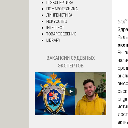
IT ЭКСПЕРТИЗА
ПОЖАРОТЕХНИКА
ЛИНГВИСТИКА
Staff
ИСКУССТВО
INTELLECT
Здра
ТОВАРОВЕДЕНИЕ
Рады
LIBRARY
эксп
Вы п
ВАКАНСИИ СУДЕБНЫХ
нали
ЭКСПЕРТОВ
сред
анал
высо
раск
engi
исти
дост
акти