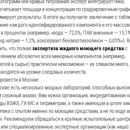
атограмм или кривых титрования эксперт интегрирует пики,
считывает площади в концентрации по градуировочным граф
ммирует результаты. В итоге вы получаете заключение с табли
ание каждого идентифицированного компонента и его массов
 в процентах (например, «вода — 72,3%, ПАВ анионные — 15,1%
ид натрия — 1,2%, консервант бензизотиазолинон — 0,05%»). 
ить, что полная
экспертиза жидкого моющего средства
с
лением абсолютно всех минорных компонентов (например,
есей в сырье) практически невозможна — их слишком много,
находятся на уровне следовых количеств.
провести в Москве
скве есть несколько мощных лабораторий, способных выпол
й сложный анализ. Вам нужна организация, аккредитованная н
ды ВЭЖХ, ГХ-МС и титриметрии, а также имеющая в штате хи
итика с опытом именно по моющим средствам, а не по воде и
и. Рекомендуем обращаться в крупные испытательные центр
или специализированные экспертные организации (как наша).