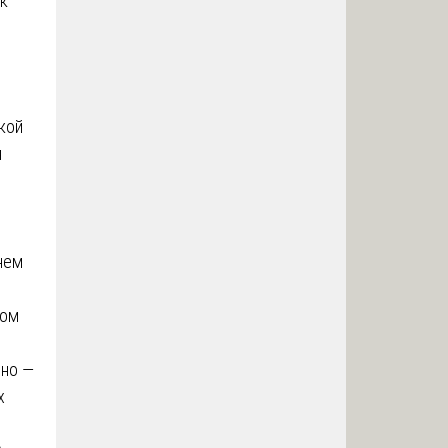
 к
кой
я
нем
вом
жно —
х