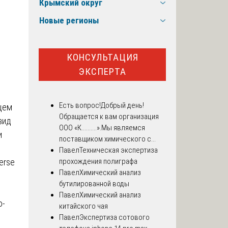
Крымский округ
Новые регионы
КОНСУЛЬТАЦИЯ
ЭКСПЕРТА
Есть вопрос!
Добрый день!
ющем
Обращается к вам организация
вид
ООО «К..........».Мы являемся
и
поставщиком химического с...
Павел
Техническая экспертиза
erse
прохождения полиграфа
Павел
Химический анализ
бутилированной воды
Павел
Химический анализ
о-
китайского чая
Павел
Экспертиза сотового