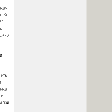
икам
цей:
ая
,
Важно
 и
нить
а
мика-
ли
ы при