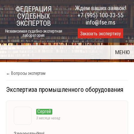
Skip
Ждем ваших заявок!
ФЕДЕРАЦИЯ
to
+7 (995) 100-33-55
СУДЕБНЫХ
content
info@fse.ms
ЭКСПЕРТОВ
Независимая судебно-экспертная
Заказать экспертизу
лаборатория
МЕНЮ
← Вопросы экспертам
Экспертиза промышленного оборудования
Сергей
3 месяца назад
Здравствуйте!