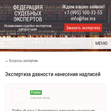
Skip
Ждем ваших заявок!
ФЕДЕРАЦИЯ
to
+7 (995) 100-33-55
СУДЕБНЫХ
content
info@fse.ms
ЭКСПЕРТОВ
Независимая судебно-экспертная
Заказать экспертизу
лаборатория
МЕНЮ
← Вопросы экспертам
Экспертиза давности нанесения надписей
Роман
4 месяца назад
Добрый день! Экспертиза давности нанесения