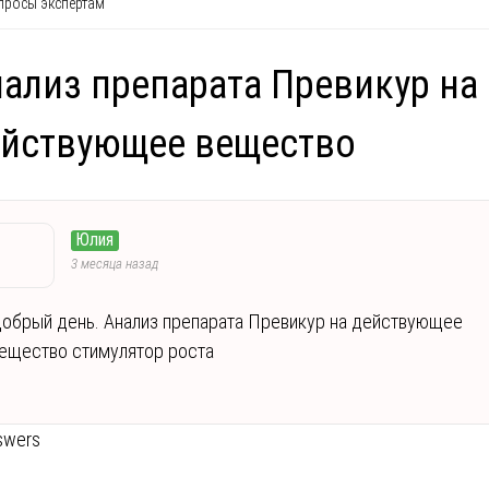
росы экспертам
ализ препарата Превикур на
ействующее вещество
Юлия
3 месяца назад
обрый день. Анализ препарата Превикур на действующее
ещество стимулятор роста
swers