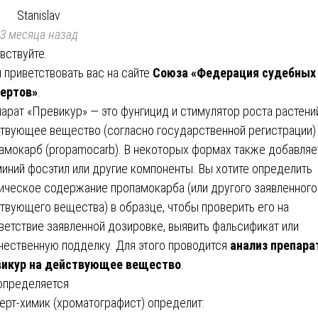
Stanislav
3 месяца назад
вствуйте.
 приветствовать вас на сайте
Союза «Федерация судебных
ертов»
.
арат «Превикур» — это фунгицид и стимулятор роста растений
твующее вещество (согласно государственной регистрации)
амокарб (propamocarb). В некоторых формах также добавляе
иний фосэтил или другие компоненты. Вы хотите определить
ическое содержание пропамокарба (или другого заявленного
твующего вещества) в образце, чтобы проверить его на
ветствие заявленной дозировке, выявить фальсификат или
чественную подделку. Для этого проводится
анализ препара
викур на действующее вещество
.
определяется
ерт-химик (хроматографист) определит: