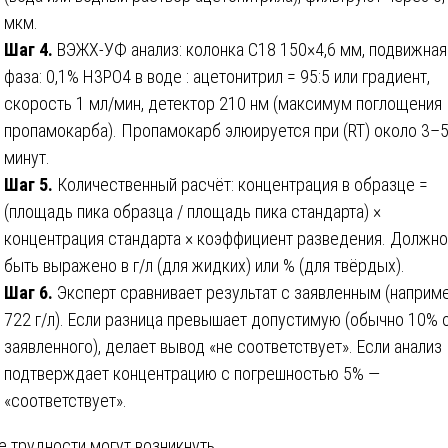
мкм.
Шаг 4.
ВЭЖХ-УФ анализ: колонка C18 150×4,6 мм, подвижная
фаза: 0,1% H3PO4 в воде : ацетонитрил = 95:5 или градиент,
скорость 1 мл/мин, детектор 210 нм (максимум поглощения
пропамокарба). Пропамокарб элюируется при (RT) около 3–
минут.
Шаг 5.
Количественный расчёт: концентрация в образце =
(площадь пика образца / площадь пика стандарта) ×
концентрация стандарта × коэффициент разведения. Должно
быть выражено в г/л (для жидких) или % (для твёрдых).
Шаг 6.
Эксперт сравнивает результат с заявленным (наприме
722 г/л). Если разница превышает допустимую (обычно 10% 
заявленного), делает вывод «не соответствует». Если анализ
подтверждает концентрацию с погрешностью 5% —
«соответствует».
е трудности могут возникнуть