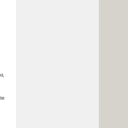
а,
ли