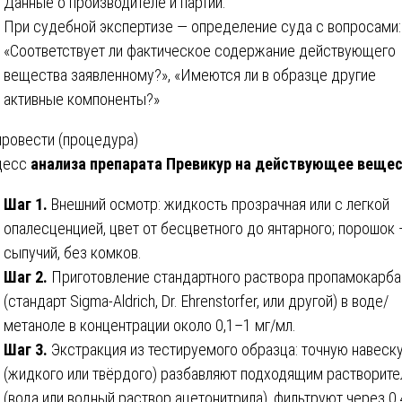
Данные о производителе и партии.
При судебной экспертизе — определение суда с вопросами:
«Соответствует ли фактическое содержание действующего
вещества заявленному?», «Имеются ли в образце другие
активные компоненты?»
провести (процедура)
цесс
анализа препарата Превикур на действующее веще
Шаг 1.
Внешний осмотр: жидкость прозрачная или с легкой
опалесценцией, цвет от бесцветного до янтарного; порошок
сыпучий, без комков.
Шаг 2.
Приготовление стандартного раствора пропамокарба
(стандарт Sigma-Aldrich, Dr. Ehrenstorfer, или другой) в воде/
метаноле в концентрации около 0,1–1 мг/мл.
Шаг 3.
Экстракция из тестируемого образца: точную навеск
(жидкого или твёрдого) разбавляют подходящим растворит
(вода или водный раствор ацетонитрила), фильтруют через 0,