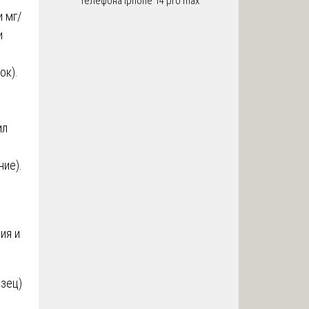
телефона iphone 14 pro max
 мг/
и
ок).
ил
ние).
ия и
зец)