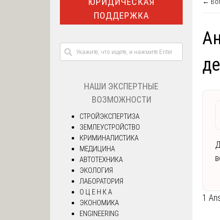
ЮРИДИЧЕСКАЯ
← Воп
ПОДДЕРЖКА
Ан
д
НАШИ ЭКСПЕРТНЫЕ
ВОЗМОЖНОСТИ
СТРОЙЭКСПЕРТИЗА
ЗЕМЛЕУСТРОЙСТВО
КРИМИНАЛИСТИКА
Д
МЕДИЦИНА
в
АВТОТЕХНИКА
ЭКОЛОГИЯ
ЛАБОРАТОРИЯ
О Ц Е Н К А
1 An
ЭКОНОМИКА
ENGINEERING