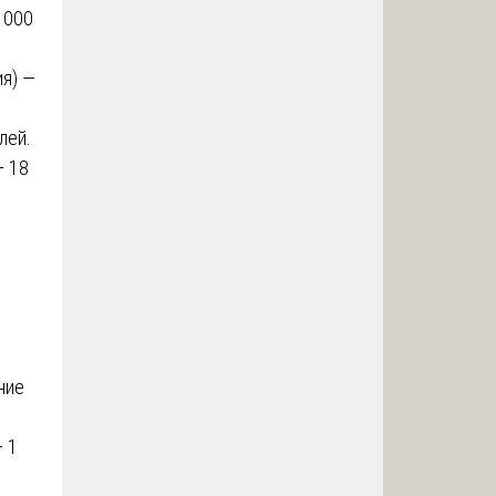
 000
я) —
лей.
— 18
ние
— 1