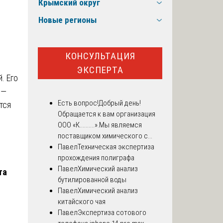
Крымский округ
Новые регионы
КОНСУЛЬТАЦИЯ
ЭКСПЕРТА
. Его
 —
Есть вопрос!
Добрый день!
тся
Обращается к вам организация
ООО «К..........».Мы являемся
поставщиком химического с...
Павел
Техническая экспертиза
прохождения полиграфа
Павел
Химический анализ
та
бутилированной воды
Павел
Химический анализ
китайского чая
Павел
Экспертиза сотового