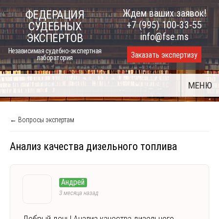
Skip
Ждем ваших заявок!
ФЕДЕРАЦИЯ
to
+7 (995) 100-33-55
СУДЕБНЫХ
content
info@fse.ms
ЭКСПЕРТОВ
Независимая судебно-экспертная
Заказать экспертизу
лаборатория
МЕНЮ
← Вопросы экспертам
Анализ качества дизельного топлива
Андрей
3 месяца назад
Добрый день! Анализ качества дизельного