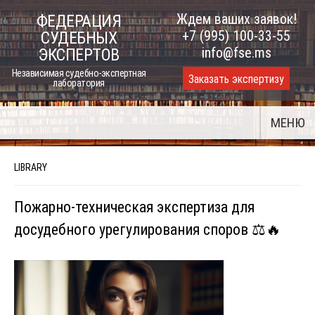
Skip
Ждем ваших заявок!
ФЕДЕРАЦИЯ
to
+7 (995) 100-33-55
СУДЕБНЫХ
content
info@fse.ms
ЭКСПЕРТОВ
Независимая судебно-экспертная
Заказать экспертизу
лаборатория
МЕНЮ
LIBRARY
Пожарно-техническая экспертиза для
досудебного урегулирования споров ⚖️🔥