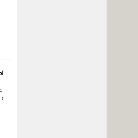
ы
го
 с