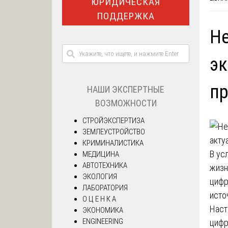
ЮРИДИЧЕСКАЯ
ПОДДЕРЖКА
Н
эк
пр
НАШИ ЭКСПЕРТНЫЕ
ВОЗМОЖНОСТИ
СТРОЙЭКСПЕРТИЗА
ЗЕМЛЕУСТРОЙСТВО
КРИМИНАЛИСТИКА
В ус
МЕДИЦИНА
АВТОТЕХНИКА
жизн
ЭКОЛОГИЯ
цифр
ЛАБОРАТОРИЯ
исто
О Ц Е Н К А
Наст
ЭКОНОМИКА
ENGINEERING
цифр