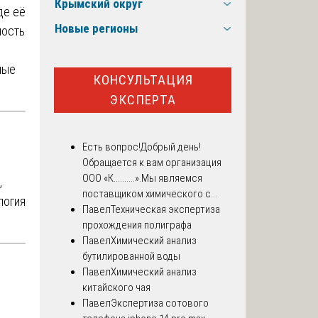
Крымский округ
де её
Новые регионы
мость
ные
КОНСУЛЬТАЦИЯ
ЭКСПЕРТА
Есть вопрос!
Добрый день!
Обращается к вам организация
ООО «К..........».Мы являемся
,
поставщиком химического с...
логия
Павел
Техническая экспертиза
прохождения полиграфа
Павел
Химический анализ
бутилированной воды
Павел
Химический анализ
китайского чая
Павел
Экспертиза сотового