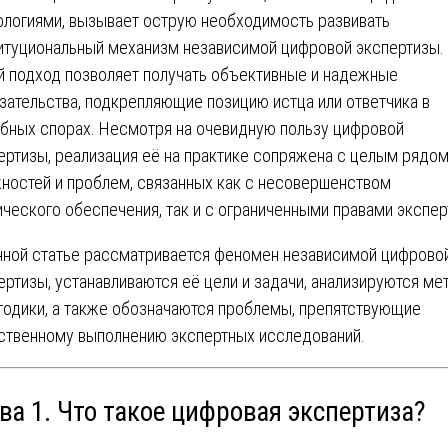
ологиями, вызывает острую необходимость развивать
итуциональный механизм независимой цифровой экспертизы.
й подход позволяет получать объективные и надежные
зательства, подкрепляющие позицию истца или ответчика в
бных спорах. Несмотря на очевидную пользу цифровой
ертизы, реализация её на практике сопряжена с целым рядо
ностей и проблем, связанных как с несовершенством
ического обеспечения, так и с ограниченными правами экспер
нной статье рассматривается феномен независимой цифрово
ертизы, устанавливаются её цели и задачи, анализируются ме
тодики, а также обозначаются проблемы, препятствующие
ственному выполнению экспертных исследований.
ва 1. Что такое цифровая экспертиза?