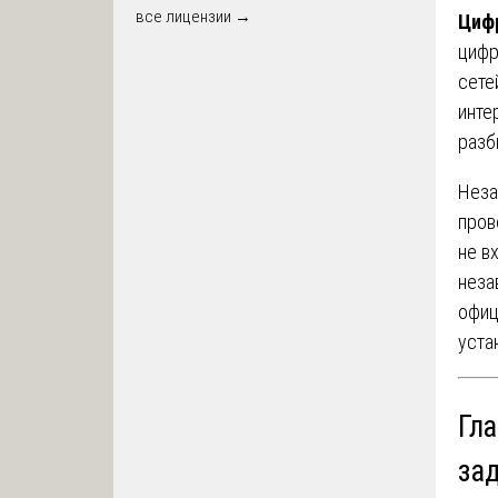
все лицензии →
Цифр
цифр
сете
инте
разб
Неза
пров
не в
неза
офиц
уста
Гл
за