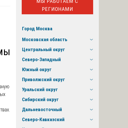
МЫ РАБОТАЕМ С
РЕГИОНАМИ
Город Москва
Московская область
емы
Центральный округ
Северо-Западный
Южный округ
Приволжский округ
евную
Уральский округ
мых
Сибирский округ
твах.
Дальневосточный
Северо-Кавказский