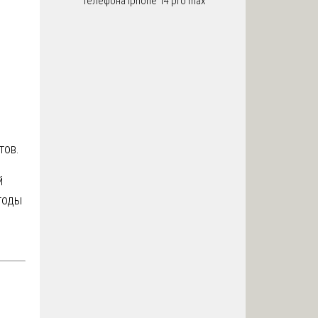
телефона iphone 14 pro max
м
тов.
й
тоды