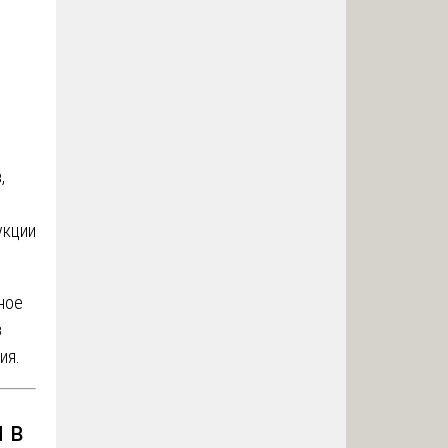
,
укции
ное
з
ия.
 в