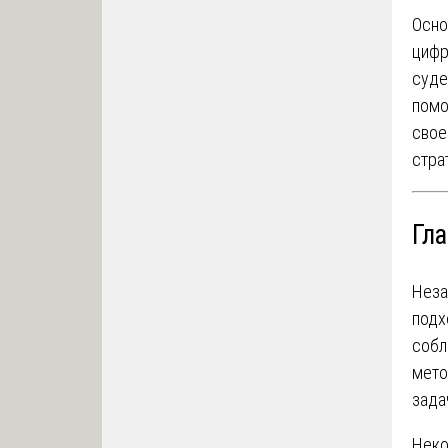
Осно
цифр
суде
помо
свое
стра
Гл
Неза
подх
собл
мето
зада
Неко