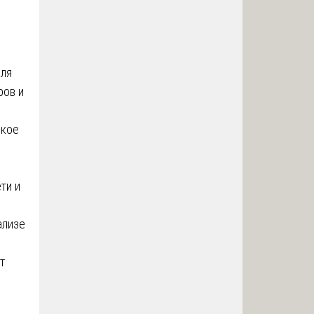
для
ров и
ское
ти и
ализе
т