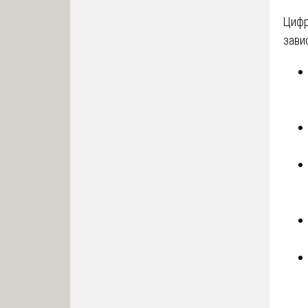
Цифр
зави