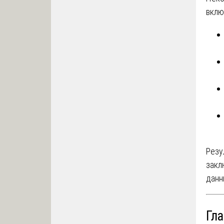
вклю
Резу
закл
данн
Гл