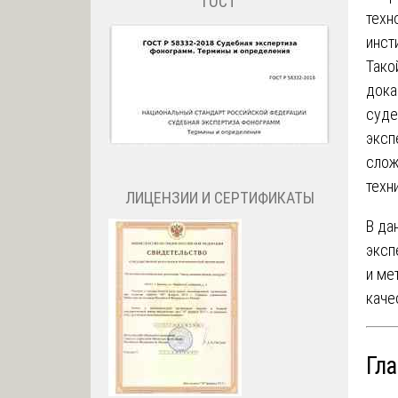
ГОСТ
техн
инст
Тако
дока
суде
эксп
слож
техн
ЛИЦЕНЗИИ И СЕРТИФИКАТЫ
В да
эксп
и ме
каче
Гла