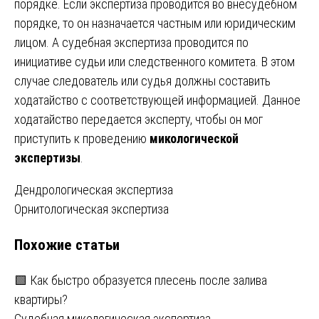
порядке. Если экспертиза проводится во внесудебном
порядке, то он назначается частным или юридическим
лицом. А судебная экспертиза проводится по
инициативе судьи или следственного комитета. В этом
случае следователь или судья должны составить
ходатайство с соответствующей информацией. Данное
ходатайство передается эксперту, чтобы он мог
приступить к проведению
микологической
экспертизы
.
Навигация
Дендрологическая экспертиза
Орнитологическая экспертиза
по
Похожие статьи
записям
🟩 Как быстро образуется плесень после залива
квартиры?
Судебная микологическая экспертиза