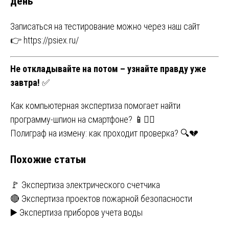
день
Записаться на тестирование можно через наш сайт
👉
https://psiex.ru/
Не откладывайте на потом – узнайте правду уже
завтра!
✅
Навигация
Как компьютерная экспертиза помогает найти
программу-шпион на смартфоне? 📱🕵️‍♂️
по
Полиграф на измену: как проходит проверка? 🔍💔
записям
Похожие статьи
🚩 Экспертиза электрического счетчика
🔴 Экспертиза проектов пожарной безопасности
▶️ Экспертиза приборов учета воды