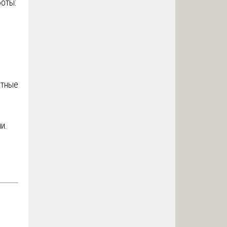
оты:
атные
и.