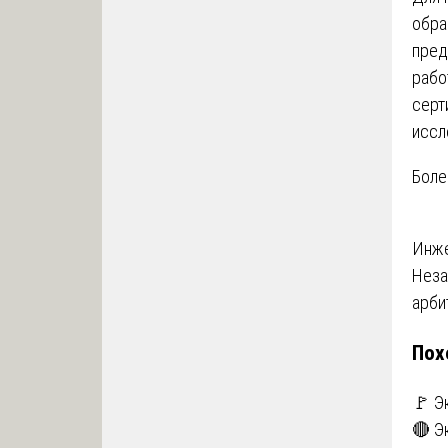
обра
пред
рабо
серт
иссл
Боле
На
Инже
Неза
по
арби
за
Пох
🚩 Э
🔴 Э