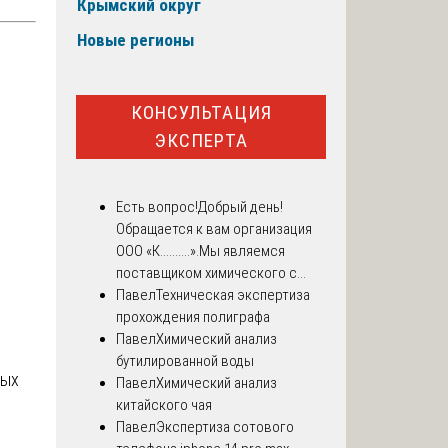
Крымский округ
Новые регионы
КОНСУЛЬТАЦИЯ
ЭКСПЕРТА
Есть вопрос!
Добрый день!
Обращается к вам организация
ООО «К..........».Мы являемся
поставщиком химического с...
Павел
Техническая экспертиза
прохождения полиграфа
Павел
Химический анализ
бутилированной воды
ных
Павел
Химический анализ
китайского чая
Павел
Экспертиза сотового