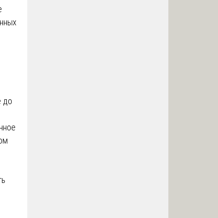
е
енных
е до
нное
ом
ть