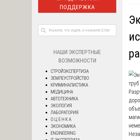
ПОДДЕРЖКА
Эк
ис
ра
НАШИ ЭКСПЕРТНЫЕ
ВОЗМОЖНОСТИ
СТРОЙЭКСПЕРТИЗА
ЗЕМЛЕУСТРОЙСТВО
КРИМИНАЛИСТИКА
Разр
МЕДИЦИНА
АВТОТЕХНИКА
доро
ЭКОЛОГИЯ
объе
ЛАБОРАТОРИЯ
маги
О Ц Е Н К А
неме
ЭКОНОМИКА
ENGINEERING
Неза
IT ЭКСПЕРТИЗА