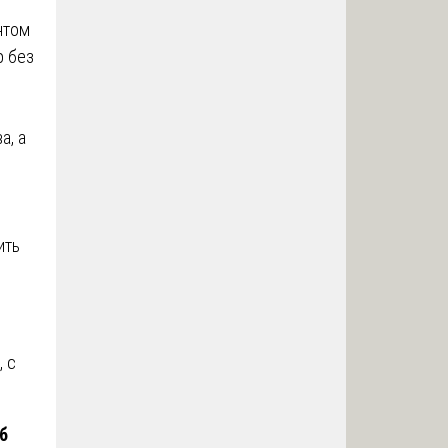
нтом
р без
а, а
ить
, с
б