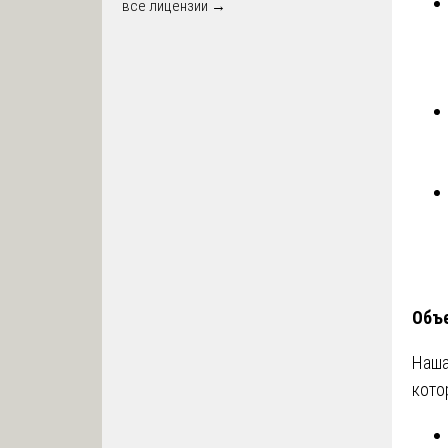
все лицензии →
Объе
Наша
кото