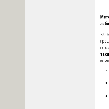
Мето
лабо
Каче
проц
пока
таки
комп