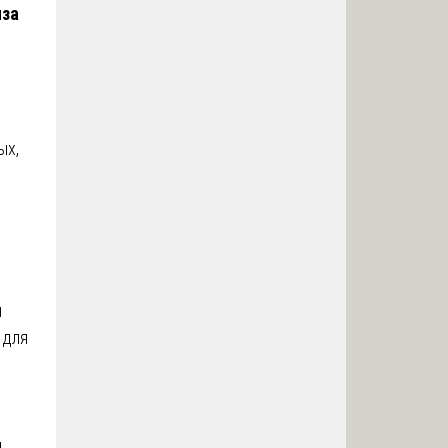
иза
ых,
м
 для
и