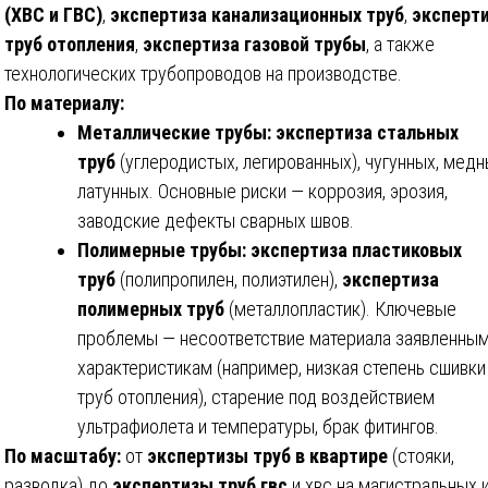
(ХВС и ГВС)
,
экспертиза канализационных труб
,
эксперт
труб отопления
,
экспертиза газовой трубы
, а также
технологических трубопроводов на производстве.
По материалу:
Металлические трубы:
экспертиза стальных
труб
(углеродистых, легированных), чугунных, медн
латунных. Основные риски — коррозия, эрозия,
заводские дефекты сварных швов.
Полимерные трубы:
экспертиза пластиковых
труб
(полипропилен, полиэтилен),
экспертиза
полимерных труб
(металлопластик). Ключевые
проблемы — несоответствие материала заявленны
характеристикам (например, низкая степень сшивки
труб отопления), старение под воздействием
ультрафиолета и температуры, брак фитингов.
По масштабу:
от
экспертизы труб в квартире
(стояки,
разводка) до
экспертизы труб гвс
и хвс на магистральных 