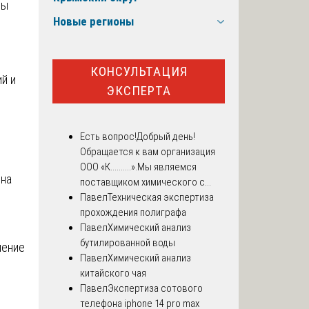
ны
Новые регионы
КОНСУЛЬТАЦИЯ
й и
ЭКСПЕРТА
Есть вопрос!
Добрый день!
Обращается к вам организация
ООО «К..........».Мы являемся
 на
поставщиком химического с...
Павел
Техническая экспертиза
прохождения полиграфа
Павел
Химический анализ
бутилированной воды
шение
Павел
Химический анализ
китайского чая
Павел
Экспертиза сотового
телефона iphone 14 pro max