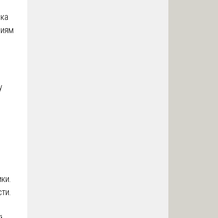
нка
ниям
у
ки.
ти.