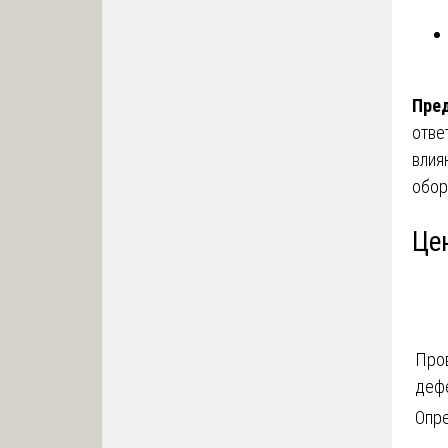
Пре
отве
влия
обор
Це
Про
деф
Опре