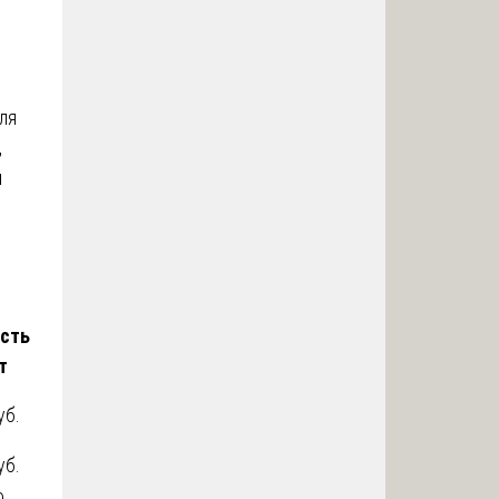
ля
,
и
сть
т
уб.
уб.