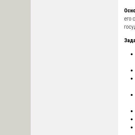
Осно
его 
госу
Зада