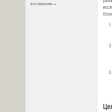
разл
все лицензии →
иссл
Осно
Це