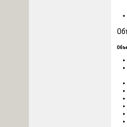
Об
Объе