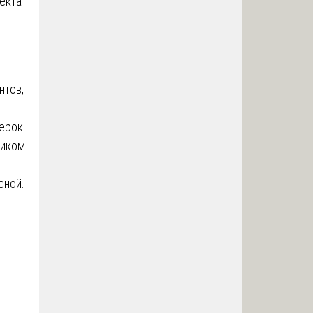
екта
нтов,
верок
чиком
сной.