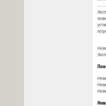
Эксп
позв
уста
потр
На
Неза
Эксп
по
Пох
за
Неза
Неза
Неза
Нов