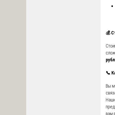
💰
С
Стои
слож
рубл
📞
К
Вы м
связ
Наши
пред
вам 