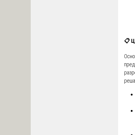
📋
Ц
Осно
пред
разр
реша