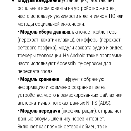
Модуль внедрения
(установщик): доставляет
остальные компоненты на устройство жертвы,
часто используя уязвимости в легитимном ПО или
методы социальной инженерии.
•
Модуль сбора данных
: включает кейлоггеры
(перехват нажатий клавиш), снифферы (перехват
сетевого трафика), модули захвата аудио и видео,
трекеры геолокации. На Android такие программы
часто используют Accessibility-сервисы для
перехвата ввода .
•
Модуль хранения
: шифрует собранную
информацию и временно сохраняет её на
устройстве, часто в замаскированных файлах или
альтернативных потоках данных NTFS (ADS).
•
Модуль передачи
(эксфильтрации): отправляет
данные злоумышленнику через интернет.
Включает как прямой сетевой обмен, так и