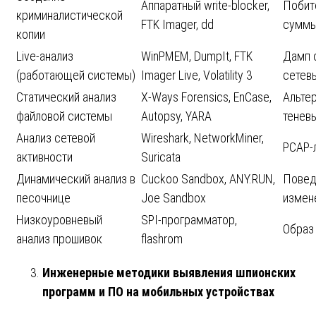
Аппаратный write-blocker,
Побито
криминалистической
FTK Imager, dd
суммы
копии
Live-анализ
WinPMEM, DumpIt, FTK
Дамп 
(работающей системы)
Imager Live, Volatility 3
сетев
Статический анализ
X-Ways Forensics, EnCase,
Альтер
файловой системы
Autopsy, YARA
тенев
Анализ сетевой
Wireshark, NetworkMiner,
PCAP-л
активности
Suricata
Динамический анализ в
Cuckoo Sandbox, ANY.RUN,
Повед
песочнице
Joe Sandbox
измен
Низкоуровневый
SPI-программатор,
Образ 
анализ прошивок
flashrom
Инженерные методики выявления шпионских
программ и ПО на мобильных устройствах