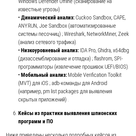
Windows Defender Offline (сканирование на
известные угрозы).
•
Динамический анализ:
Cuckoo Sandbox, CAPE,
ANY.RUN, Joe Sandbox (автоматизированные
системы песочниц) ; Wireshark, NetworkMiner, Zeek
(анализ сетевого трафика).
•
Низкоуровневый анализ:
IDA Pro, Ghidra, x64dbg
(дизассемблирование и отладка) ; flashrom, SPI-
программаторы (извлечение прошивок UEFI/BIOS).
•
Мобильный анализ:
Mobile Verification Toolkit
(MVT) для iOS ; adb-команды для Android
(например, pm list packages для выявления
скрытых приложений) .
Кейсы из практики выявления шпионских
программ и ПО
Ниже приведены несколько подробных кейсов из