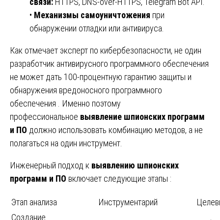
связи:
HTTPS, DNS-over-HTTPS, Telegram Bot API.
•
Механизмы самоуничтожения
при
обнаружении отладки или антивируса.
Как отмечает эксперт по кибербезопасности, не один
разработчик антивирусного программного обеспечения
не может дать 100-процентную гарантию защиты и
обнаружения вредоносного программного
обеспечения . Именно поэтому
профессиональное
выявление шпионских программ
и ПО
должно использовать комбинацию методов, а не
полагаться на один инструмент.
Инженерный подход к
выявлению шпионских
программ и ПО
включает следующие этапы :
Этап анализа
Инструментарий
Целев
Создание