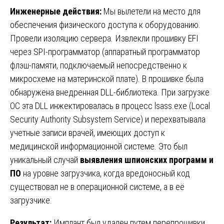
Инженерные действия:
Мы вылетели на место для
обеспечения физического доступа к оборудованию.
Провели изоляцию сервера. Извлекли прошивку EFI
через SPI-программатор (аппаратный программатор
флэш-памяти, подключаемый непосредственно к
микросхеме на материнской плате). В прошивке была
обнаружена внедренная DLL-библиотека. При загрузке
ОС эта DLL инжектировалась в процесс lsass.exe (Local
Security Authority Subsystem Service) и перехватывала
учетные записи врачей, имеющих доступ к
медицинской информационной системе. Это был
уникальный случай
выявления шпионских программ и
ПО
на уровне загрузчика, когда вредоносный код
существовал не в операционной системе, а в её
загрузчике.
Результат:
Имплант был удален путем перепрошивки