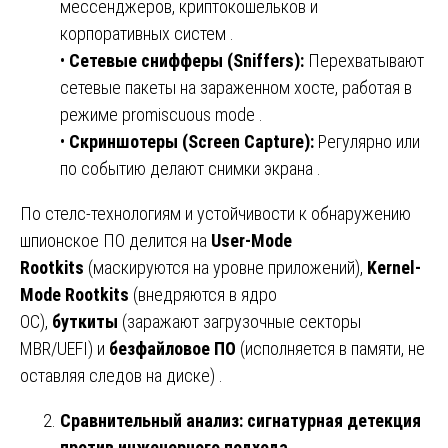
мессенджеров, криптокошельков и
корпоративных систем .
•
Сетевые снифферы (Sniffers):
Перехватывают
сетевые пакеты на зараженном хосте, работая в
режиме promiscuous mode .
•
Скриншотеры (Screen Capture):
Регулярно или
по событию делают снимки экрана .
По стелс-технологиям и устойчивости к обнаружению
шпионское ПО делится на
User-Mode
Rootkits
(маскируются на уровне приложений),
Kernel-
Mode Rootkits
(внедряются в ядро
ОС),
буткиты
(заражают загрузочные секторы
MBR/UEFI) и
безфайловое ПО
(исполняется в памяти, не
оставляя следов на диске) .
Сравнительный анализ: сигнатурная детекция
против инженерного подхода