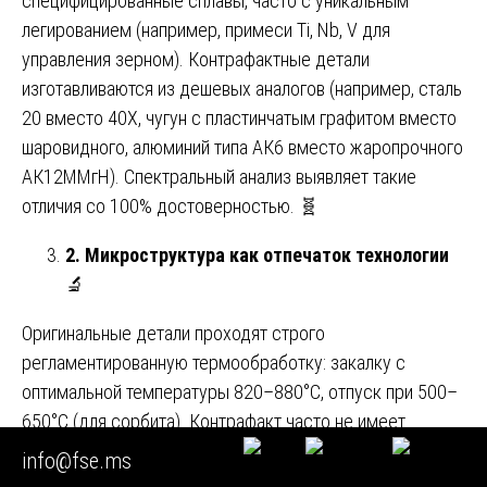
специфицированные сплавы, часто с уникальным
легированием (например, примеси Ti, Nb, V для
управления зерном). Контрафактные детали
изготавливаются из дешевых аналогов (например, сталь
20 вместо 40Х, чугун с пластинчатым графитом вместо
шаровидного, алюминий типа АК6 вместо жаропрочного
АК12ММгН). Спектральный анализ выявляет такие
отличия со 100% достоверностью. 🧬
2. Микроструктура как отпечаток технологии
🔬
Оригинальные детали проходят строго
регламентированную термообработку: закалку с
оптимальной температуры 820–880°C, отпуск при 500–
650°C (для сорбита). Контрафакт часто не имеет
термообработки вовсе (структура феррит+перлит) или
info@fse.ms
имеет некачественную (перегрев, крупное зерно).