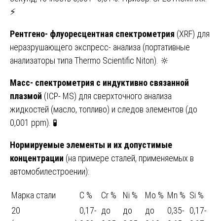
⚡
Рентгено- флуоресцентная спектрометрия
(XRF) для
неразрушающего экспресс- анализа (портативные
анализаторы типа Thermo Scientific Niton). 🔆
Масс- спектрометрия с индуктивно связанной
плазмой
(ICP- MS) для сверхточного анализа
жидкостей (масло, топливо) и следов элементов (до
0,001 ppm). 🧪
Нормируемые элементы и их допустимые
концентрации
(на примере сталей, применяемых в
автомобилестроении):
Марка стали
C %
Cr %
Ni %
Mo %
Mn %
Si %
20
0,17-
до
до
до
0,35-
0,17-