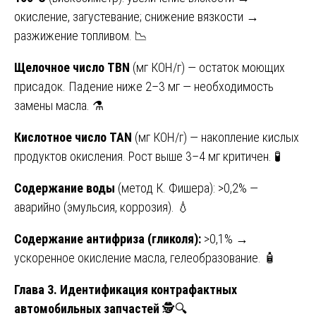
окисление, загустевание; снижение вязкости →
разжижение топливом. 📉
Щелочное число TBN
(мг КОН/г) — остаток моющих
присадок. Падение ниже 2–3 мг — необходимость
замены масла. ⚗️
Кислотное число TAN
(мг КОН/г) — накопление кислых
продуктов окисления. Рост выше 3–4 мг критичен. 🧪
Содержание воды
(метод К. Фишера): >0,2% —
аварийно (эмульсия, коррозия). 💧
Содержание антифриза (гликоля):
>0,1% →
ускоренное окисление масла, гелеобразование. 🧴
Глава 3. Идентификация контрафактных
автомобильных запчастей
🕵️🔍