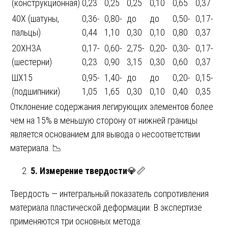
(конструкционная)
0,23
0,25
0,25
0,10
0,65
0,37
40Х (шатуны,
0,36-
0,80-
до
до
0,50-
0,17-
пальцы)
0,44
1,10
0,30
0,10
0,80
0,37
20ХН3А
0,17-
0,60-
2,75-
0,20-
0,30-
0,17-
(шестерни)
0,23
0,90
3,15
0,30
0,60
0,37
ШХ15
0,95-
1,40-
до
до
0,20-
0,15-
(подшипники)
1,05
1,65
0,30
0,10
0,40
0,35
Отклонение содержания легирующих элементов более
чем на 15% в меньшую сторону от нижней границы
является основанием для вывода о несоответствии
материала. 📉
5. Измерение твердости
💎📏
Твердость — интегральный показатель сопротивления
материала пластической деформации. В экспертизе
применяются три основных метода: