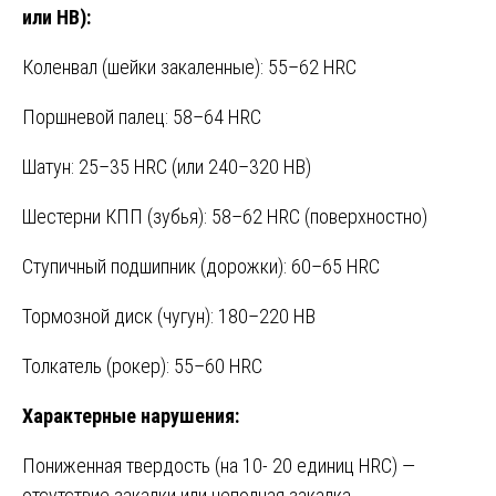
или HB):
Коленвал (шейки закаленные): 55–62 HRC
Поршневой палец: 58–64 HRC
Шатун: 25–35 HRC (или 240–320 HB)
Шестерни КПП (зубья): 58–62 HRC (поверхностно)
Ступичный подшипник (дорожки): 60–65 HRC
Тормозной диск (чугун): 180–220 HB
Толкатель (рокер): 55–60 HRC
Характерные нарушения:
Пониженная твердость (на 10- 20 единиц HRC) —
отсутствие закалки или неполная закалка →