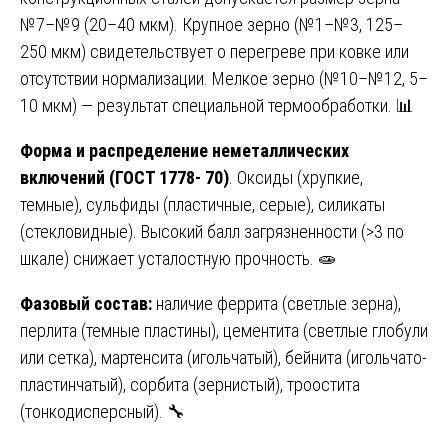
№7–№9 (20–40 мкм). Крупное зерно (№1–№3, 125–
250 мкм) свидетельствует о перегреве при ковке или
отсутствии нормализации. Мелкое зерно (№10–№12, 5–
10 мкм) — результат специальной термообработки. 📊
Форма и распределение неметаллических
включений (ГОСТ 1778- 70)
. Оксиды (хрупкие,
темные), сульфиды (пластичные, серые), силикаты
(стекловидные). Высокий балл загрязненности (>3 по
шкале) снижает усталостную прочность. 🧫
Фазовый состав:
наличие феррита (светлые зерна),
перлита (темные пластины), цементита (светлые глобули
или сетка), мартенсита (игольчатый), бейнита (игольчато-
пластинчатый), сорбита (зернистый), троостита
(тонкодисперсный). 🔧