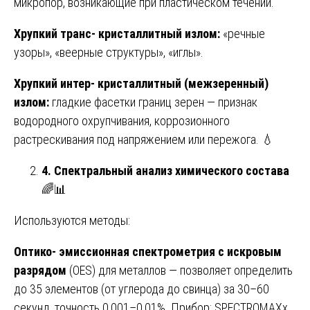
микропор, возникающие при пластическом течении.
Хрупкий транс- кристаллитный излом:
«речные
узоры», «веерные структуры», «иглы».
Хрупкий интер- кристаллитный (межзеренный)
излом:
гладкие фасетки границ зерен — признак
водородного охрупчивания, коррозионного
растрескивания под напряжением или пережога. 💧
4. Спектральный анализ химического состава
🌈📊
Используются методы:
Оптико- эмиссионная спектрометрия с искровым
разрядом
(OES) для металлов — позволяет определить
до 35 элементов (от углерода до свинца) за 30–60
секунд, точность 0,001–0,01%. Прибор: SPECTROMAXx.