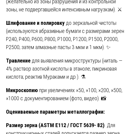
(желательно из зоны разрушения и из контрольной
зоны, не подвергавшейся интенсивным нагрузкам). ⚔️
Шлифование и полировку
до зеркальной чистоты
(используются абразивные бумаги с размерами зерен
Р240, Р400, Р600, Р800, Р1000, Р1200, Р1500, Р2000,
Р2500; затем алмазные пасты 3 мкм и 1 мкм). ✨
Травление
для выявления микроструктуры (ниталь —
4% раствор азотной кислоты в этаноле; пикриновая
кислота; реактив Мураками и др.). ⚗️
Микроскопию
при увеличениях ×50, ×100, ×200, ×500,
×1000 с документированием (фото, видео). 📸
Оцениваемые параметры металлографии:
Размер зерна (ASTM E112 / ГОСТ 5639- 82)
. Для
конструкционных сталей допускается размер зерна