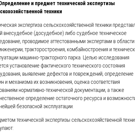
 Определение и предмет технической экспертизы
скохозяйственной техники
ическая экспертиза сельскохозяйственной техники представ
й внесудебное (досудебное) либо судебное техническое
едование, проводимое аттестованными экспертами в области
инженерии, тракторостроения, комбайностроения и техничес
луатации машинно-тракторного парка. Целью исследования
ется установление фактического технического состояния
удования, выявление дефектов и повреждений, определение
ин и механизма их возникновения, оценка соответствия
ованиям нормативно-технической документации, а также
чественное определение остаточного ресурса и возможност
нейшей безопасной эксплуатации.
метом технической экспертизы сельскохозяйственной техни
упают: