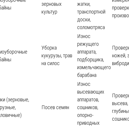
зерновых
жатки,
байны
провер
культур
транспортной
произво
доски,
соломотряса
Износ
режущего
Уборка
Провер
моуборочные
аппарата,
кукурузы, трав
ножей, 
байны
подборщика,
на силос
виброди
измельчающего
барабана
Износ
высевающих
Провер
ки (зерновые,
аппаратов,
высева,
рузные,
Посев семян
сошников,
глубины
кловичные)
опорно-
сошник
приводных