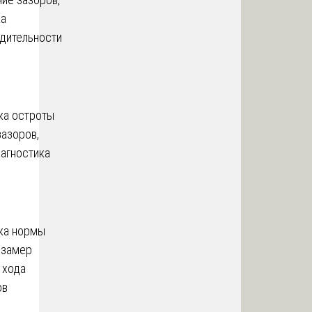
ка
дительности
ка остроты
зазоров,
агностика
ка нормы
 замер
 хода
ов