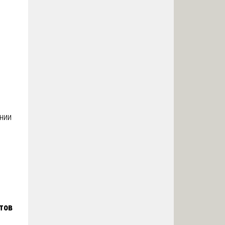
ании
тов