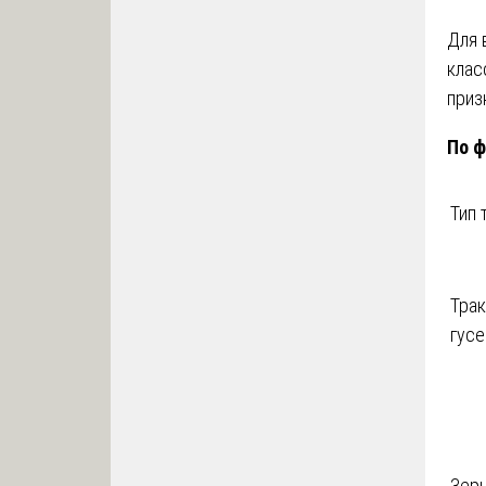
Для 
клас
приз
По ф
Тип 
Трак
гусе
Зер