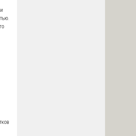
ли
тью.
го
ы
тков