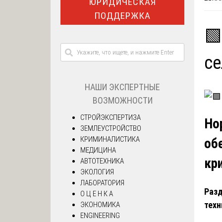
ЮРИДИЧЕСКАЯ
ПОДДЕРЖКА
🟩
се
НАШИ ЭКСПЕРТНЫЕ
ВОЗМОЖНОСТИ
СТРОЙЭКСПЕРТИЗА
Но
ЗЕМЛЕУСТРОЙСТВО
КРИМИНАЛИСТИКА
об
МЕДИЦИНА
кр
АВТОТЕХНИКА
ЭКОЛОГИЯ
ЛАБОРАТОРИЯ
Разд
О Ц Е Н К А
техн
ЭКОНОМИКА
ENGINEERING