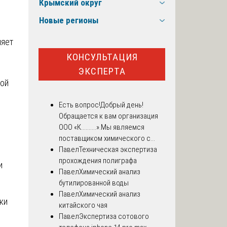
Крымский округ
Новые регионы
ляет
КОНСУЛЬТАЦИЯ
ЭКСПЕРТА
кой
Есть вопрос!
Добрый день!
Обращается к вам организация
ООО «К..........».Мы являемся
поставщиком химического с...
Павел
Техническая экспертиза
прохождения полиграфа
и
Павел
Химический анализ
бутилированной воды
Павел
Химический анализ
ки
китайского чая
Павел
Экспертиза сотового