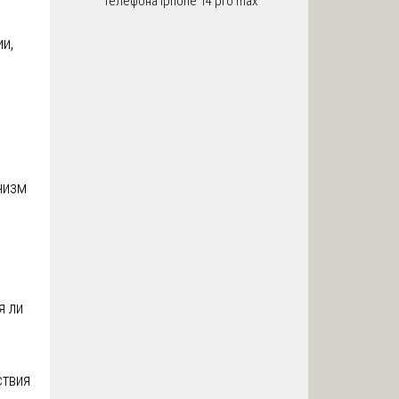
телефона iphone 14 pro max
и,
низм
я ли
ствия