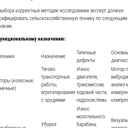
выбора корректных методик исследования эксперт должен
сифицировать сельскохозяйственную технику по следующим
накам:
ункциональному назначению:
Типичные
Основн
техники
Назначение
дефекты
диагнос
Тягово-
Износ
Мотор-т
транспортные
двигателя,
виброди
торы (колесные,
работы,
трансмиссии,
анализ 
ничные)
агрегатирование
ходовой части,
измере
с орудиями
гидросистемы
компре
Износ
молотильного
Визуаль
Уборка
барабана,
ноуборочные
измерен