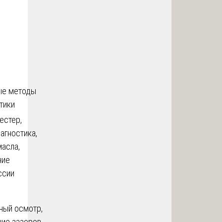
ые методы
тики
естер,
агностика,
масла,
ние
ссии
ный осмотр,
ие зазоров,