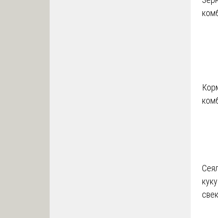
ком
Кор
ком
Сеял
куку
све