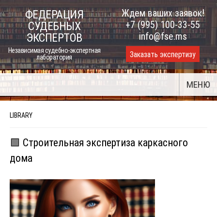
Skip
Ждем ваших заявок!
ФЕДЕРАЦИЯ
to
+7 (995) 100-33-55
СУДЕБНЫХ
content
info@fse.ms
ЭКСПЕРТОВ
Независимая судебно-экспертная
Заказать экспертизу
лаборатория
МЕНЮ
LIBRARY
🟩 Строительная экспертиза каркасного
дома