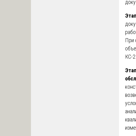
доку
Этап
доку
рабо
При 
объе
КС-2
Этап
обсл
конс
возв
усло
анал
квал
изме