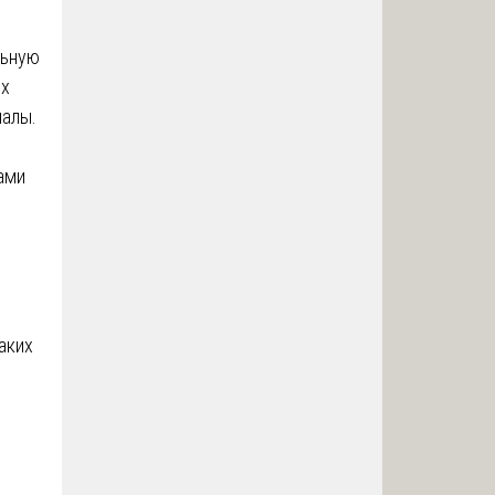
льную
ых
иалы.
ами
аких