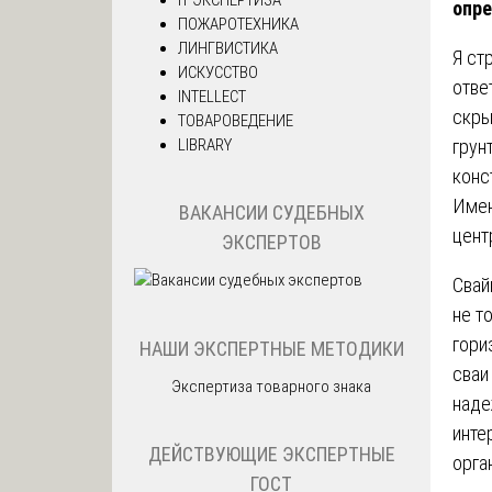
опр
ПОЖАРОТЕХНИКА
ЛИНГВИСТИКА
Я ст
ИСКУССТВО
отве
INTELLECT
скры
ТОВАРОВЕДЕНИЕ
LIBRARY
грун
конс
Имен
ВАКАНСИИ СУДЕБНЫХ
цент
ЭКСПЕРТОВ
Свай
не т
гори
НАШИ ЭКСПЕРТНЫЕ МЕТОДИКИ
сваи
Экспертиза товарного знака
наде
инте
ДЕЙСТВУЮЩИЕ ЭКСПЕРТНЫЕ
орга
ГОСТ