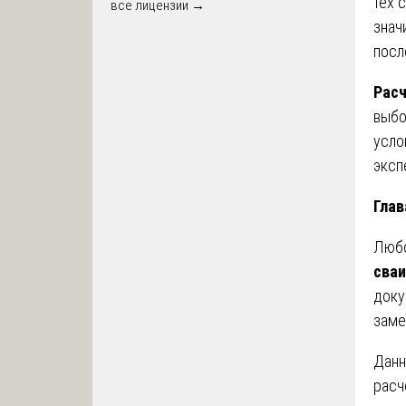
тех 
все лицензии →
знач
посл
Расч
выбо
усло
эксп
Глав
Любо
сваи
доку
заме
Данн
расч