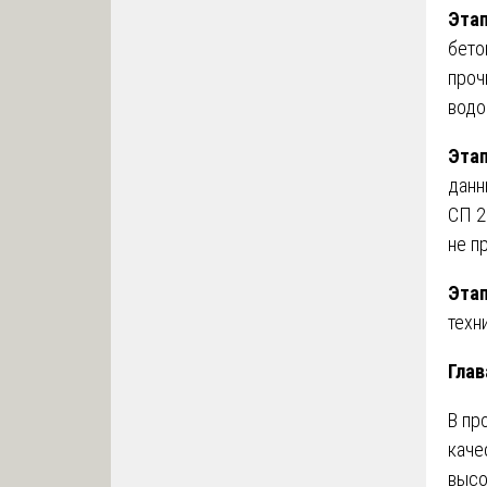
Этап
бето
проч
водо
Этап
данн
СП 2
не п
Этап
техн
Глав
В пр
каче
высо