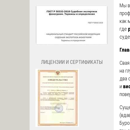
Мы в
проф
как 
где
суде
Глав
ЛИЦЕНЗИИ И СЕРТИФИКАТЫ
Свая
на г
два 
и
ви
пове
Суще
(вда
Буро