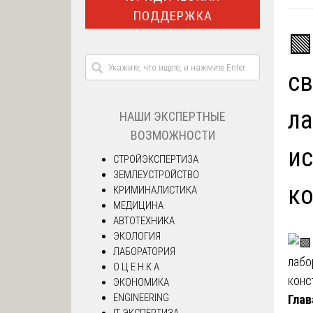
ПОДДЕРЖКА
🟩
св
ла
НАШИ ЭКСПЕРТНЫЕ
ВОЗМОЖНОСТИ
ис
СТРОЙЭКСПЕРТИЗА
ЗЕМЛЕУСТРОЙСТВО
ко
КРИМИНАЛИСТИКА
МЕДИЦИНА
АВТОТЕХНИКА
ЭКОЛОГИЯ
ЛАБОРАТОРИЯ
О Ц Е Н К А
ЭКОНОМИКА
ENGINEERING
Глав
IT ЭКСПЕРТИЗА