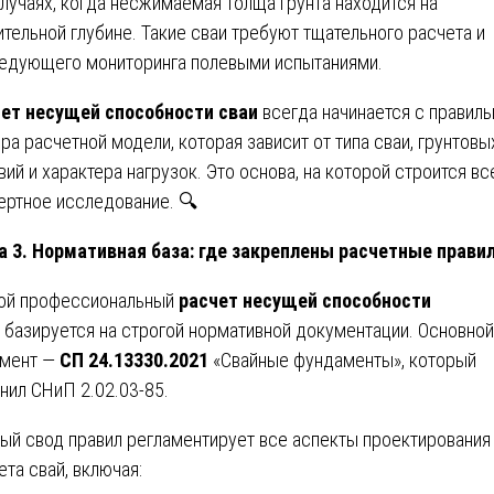
случаях, когда несжимаемая толща грунта находится на
ительной глубине. Такие сваи требуют тщательного расчета и
едующего мониторинга полевыми испытаниями.
ет несущей способности сваи
всегда начинается с правиль
ра расчетной модели, которая зависит от типа сваи, грунтовы
вий и характера нагрузок. Это основа, на которой строится вс
ертное исследование. 🔍
а 3. Нормативная база: где закреплены расчетные прави
й профессиональный
расчет несущей способности
базируется на строгой нормативной документации. Основной
мент —
СП 24.13330.2021
«Свайные фундаменты», который
нил СНиП 2.02.03-85.
ый свод правил регламентирует все аспекты проектирования
ета свай, включая: