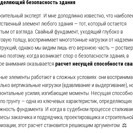
еделяющий безопасность здания
роительный эксперт. И мне доподлинно известно, что наиболе
тственный элемент любого здания — тот, который остается
тым от взгляда. Свайный фундамент, уходящий глубоко в
товую толщу, воспринимает многотонные нагрузки от надзем
трукций, однако мы видим лишь его верхнюю часть — роствер
но поэтому, когда возникает спор о безопасности здания, в
ре внимания оказывается
расчет несущей способности сва
ные элементы работают в сложных условиях: они восприним
олько вертикальные нагрузки (вдавливание и выдергивание), н
зонтальные усилия, изгибающие моменты. Несущая способно
 по грунту — одна из ключевых характеристик, определяющих
жность фундамента. И когда в судебном процессе сталкива
ресы заказчика и подрядчика, проектировщика и строительно
низации, этот расчет становится решающим аргументом. ⚖️