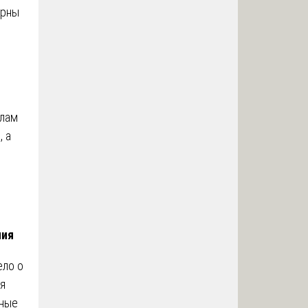
ерны
лам
, а
ния
ело о
ля
вные