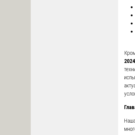
Кром
2024
техн
испы
акту
усло
Глав
Наша
мног