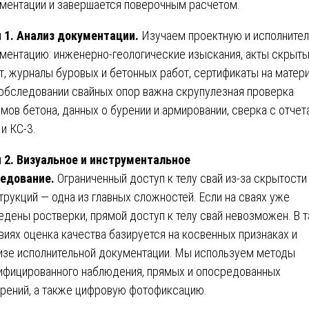
ментации и завершается поверочным расчетом.
 1. Анализ документации.
Изучаем проектную и исполните
ментацию: инженерно-геологические изыскания, акты скрыт
т, журналы буровых и бетонных работ, сертификаты на матер
обследовании свайных опор важна скрупулезная проверка
мов бетона, данных о бурении и армировании, сверка с отчет
 и КС-3.
 2. Визуальное и инструментальное
едование.
Ограниченный доступ к телу свай из-за скрытости
трукций — одна из главных сложностей. Если на сваях уже
едены ростверки, прямой доступ к телу свай невозможен. В т
виях оценка качества базируется на косвенных признаках и
изе исполнительной документации. Мы используем методы
ифицированного наблюдения, прямых и опосредованных
рений, а также цифровую фотофиксацию.