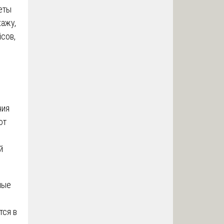
еты
кажу,
сов,
ния
ют
й
ные
тся в