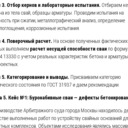
 3. Отбор кернов и лабораторные испытания.
Отбираем к
на из тела свай, образцы арматуры. Проводим испытания на
ность при сжатии, металлографический анализ, определение
поглощения, коррозионные испытания.
 4. Поверочный расчет.
На основе полученных фактических
ых выполняем
расчет несущей способности сваи
по форму
4.13330 с учетом реальных характеристик бетона и арматуры
роектных.
 5. Категорирование и выводы.
Присваиваем категорию
ического состояния по ГОСТ 31937 и даем рекомендации.
а 5. Кейс №1: Буронабивные сваи — дефекты бетонирова
оизводстве Арбитражного суда города Москвы находилось д
стве выполненных работ по устройству свайных оснований д
тных комплексов. Объектами исследования являлись масси