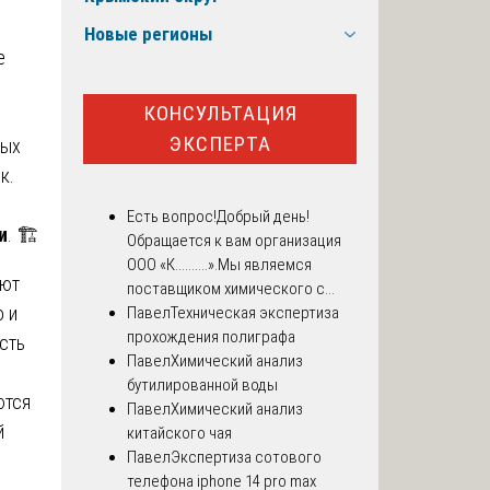
Новые регионы
е
КОНСУЛЬТАЦИЯ
ЭКСПЕРТА
ных
к.
Есть вопрос!
Добрый день!
и
. 🏗️
Обращается к вам организация
ООО «К..........».Мы являемся
ают
поставщиком химического с...
о и
Павел
Техническая экспертиза
прохождения полиграфа
сть
Павел
Химический анализ
бутилированной воды
ются
Павел
Химический анализ
й
китайского чая
Павел
Экспертиза сотового
телефона iphone 14 pro max