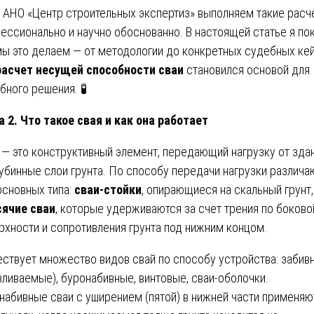
 АНО «Центр строительных экспертиз» выполняем такие расч
ессионально и научно обоснованно. В настоящей статье я по
мы это делаем — от методологии до конкретных судебных кей
расчет несущей способности сваи
становился основой для
бного решения. 🧪
а 2. Что такое свая и как она работает
 — это конструктивный элемент, передающий нагрузку от зда
лубинные слои грунта. По способу передачи нагрузки различа
основных типа:
сваи-стойки
, опирающиеся на скальный грунт,
сячие сваи
, которые удерживаются за счет трения по боково
рхности и сопротивления грунта под нижним концом.
ствует множество видов свай по способу устройства: забив
вливаемые), буронабивные, винтовые, сваи-оболочки.
набивные сваи с уширением (пятой) в нижней части применяю