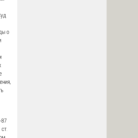
Суд
ды о
и
м
х
е
ения,
ть
-87
 ст.
ом,