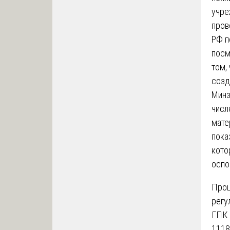
учре
пров
РФ п
посм
том,
созд
Минз
числ
мате
пока
кото
оспо
Проц
регу
ГПК 
1118