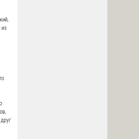
кий,
 из
то
о
ов,
 друг