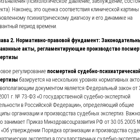
изъявления (психологическое давление, заблуждение, состо
кта). Наконец, это оценка соответствия клинической картины
новленному психиатрическому диагнозу и его динамике на
вантный период времени.
лава 2. Нормативно-правовой фундамент: Законодательн
аконные акты, регламентирующие производство посмер
пертизы
овое регулирование
посмертной судебно-психиатрическо
пертизы
базируется на нескольких уровнях нормативных акто
вополагающим документом является Федеральный закон от 
2001 г. № 73-ФЗ «О государственной судебно-экспертной
ельности в Российской Федерации», определяющий общие
ципы организации и производства судебных экспертиз. Важн
о занимает Приказ Минздравсоцразвития РФ от 30.05.2005 
 «Об утверждении Порядка организации и производства суде
иатрических экспертиз в государственных судебно-экспертн