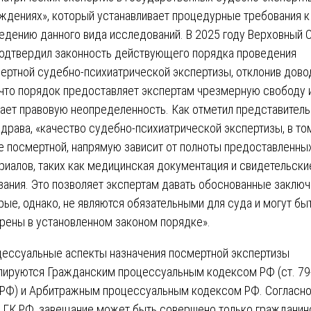
ждениях», который устанавливает процедурные требования к
едению данного вида исследований. В 2025 году Верховный 
одтвердил законность действующего порядка проведения
ертной судебно-психиатрической экспертизы, отклонив дово
 что порядок предоставляет экспертам чрезмерную свободу 
ает правовую неопределенность. Как отметил представитель
драва, «качество судебно-психиатрической экспертизы, в то
е посмертной, напрямую зависит от полноты предоставленны
риалов, таких как медицинская документация и свидетельски
зания. Это позволяет экспертам давать обоснованные заключ
рые, однако, не являются обязательными для суда и могут бы
рены в установленном законом порядке».
ессуальные аспекты назначения посмертной экспертизы
лируются Гражданским процессуальным кодексом РФ (ст. 79
РФ) и Арбитражным процессуальным кодексом РФ. Согласно
 ГК РФ, завещание может быть совершено только гражданин