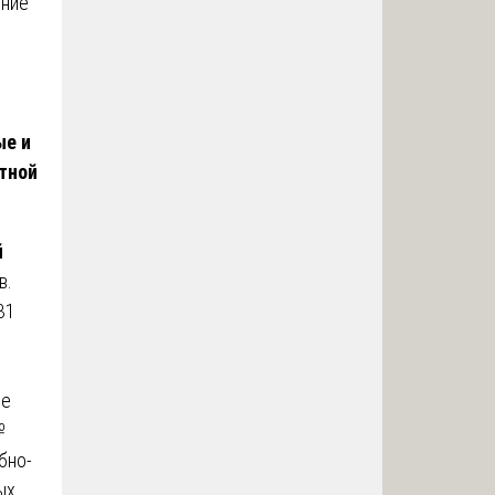
яние
ые и
тной
й
в.
31
ое
№
бно-
ых