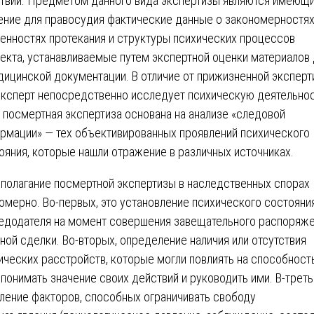
твий. Предметом данного вида экспертизы являются имеющ
ение для правосудия фактические данные о закономерностях
енностях протекания и структуры психических процессов
екта, устанавливаемые путем экспертной оценки материалов
дицинской документации. В отличие от прижизненной эксперт
эксперт непосредственно исследует психическую деятельно
, посмертная экспертиза основана на анализе «следовой
рмации» — тех объективированных проявлений психического
ояния, которые нашли отражение в различных источниках.
полагание посмертной экспертизы в наследственных спорах
омерно. Во-первых, это установление психического состояни
едодателя на момент совершения завещательного распоряж
иной сделки. Во-вторых, определение наличия или отсутствия
ических расстройств, которые могли повлиять на способност
 понимать значение своих действий и руководить ими. В-треть
ление факторов, способных ограничивать свободу