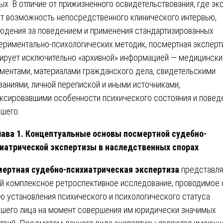
ых. В отличие от прижизненного освидетельствования, где эк
т возможность непосредственного клинического интервью,
юдения за поведением и применения стандартизированных
ериментально-психологических методик, посмертная эксперт
ирует исключительно «архивной» информацией — медицинск
ментами, материалами гражданского дела, свидетельскими
заниями, личной перепиской и иными источниками,
ксировавшими особенности психического состояния и повед
шего.
лава 1. Концептуальные основы посмертной судебно-
иатрической экспертизы в наследственных спорах
ертная судебно-психиатрическая экспертиза
представля
й комплексное ретроспективное исследование, проводимое 
ю установления психического и психологического статуса
шего лица на момент совершения им юридически значимых