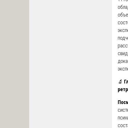
обла
объе
сост
эксп
подч
расс
свид
дока
эксп
🔬
Г
ретр
Посм
сист
псих
сост