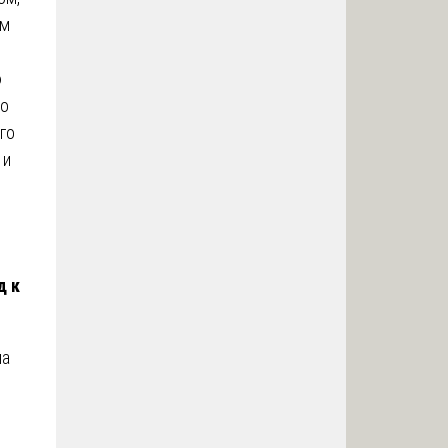
ом
ю
но
го
 и
д к
на