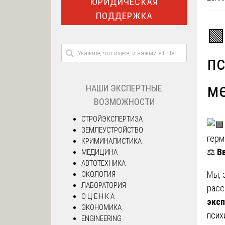
ЮРИДИЧЕСКАЯ
ПОДДЕРЖКА
🟩
пс
ме
НАШИ ЭКСПЕРТНЫЕ
ВОЗМОЖНОСТИ
СТРОЙЭКСПЕРТИЗА
ЗЕМЛЕУСТРОЙСТВО
КРИМИНАЛИСТИКА
⚖️
В
МЕДИЦИНА
АВТОТЕХНИКА
Мы, 
ЭКОЛОГИЯ
ЛАБОРАТОРИЯ
рас
О Ц Е Н К А
эксп
ЭКОНОМИКА
псих
ENGINEERING