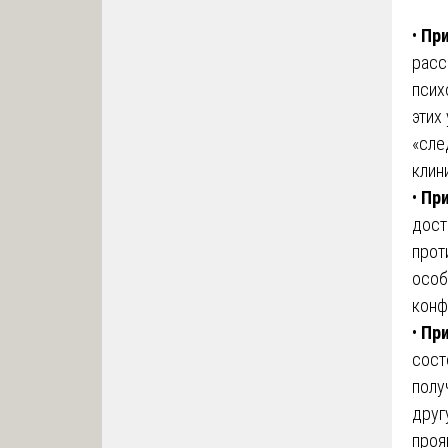
•
При
расс
псих
этих
«сле
клин
•
При
дост
прот
особ
конф
•
При
сост
полу
друг
проя