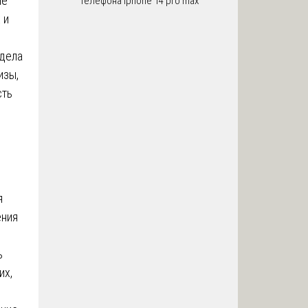
ие
телефона iphone 14 pro max
 и
 дела
изы,
сть
я
ения
ь
их,