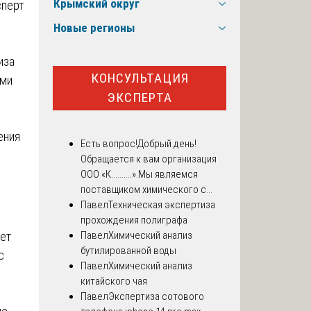
Крымский округ
сперт
Новые регионы
иза
КОНСУЛЬТАЦИЯ
ими
ЭКСПЕРТА
ения
Есть вопрос!
Добрый день!
Обращается к вам организация
ООО «К..........».Мы являемся
поставщиком химического с...
Павел
Техническая экспертиза
прохождения полиграфа
ет
Павел
Химический анализ
бутилированной воды
с
Павел
Химический анализ
китайского чая
Павел
Экспертиза сотового