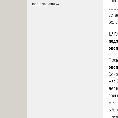
воле
все лицензии →
аффе
уста
реле
📑
Г
подз
экс
Прав
экс
Осно
мая 
деят
прин
мест
370н
псих