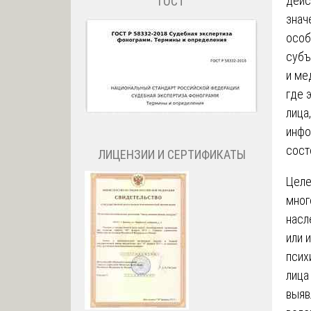
дейс
ГОСТ
знач
особ
субъ
и ме
где 
лица
инфо
сост
ЛИЦЕНЗИИ И СЕРТИФИКАТЫ
Целе
мног
насл
или 
псих
лица
выяв